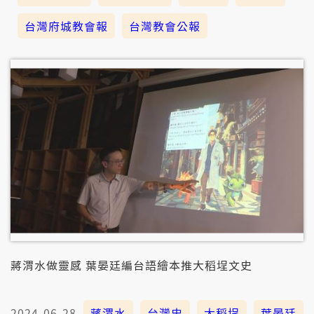
台灣府城教會報
台灣教會公報
蔣渭水做靈感 葉晏廷編台語繪本推大稻埕文史
2024-06-28
蔣渭水
台灣史
大稻埕
葉晏廷