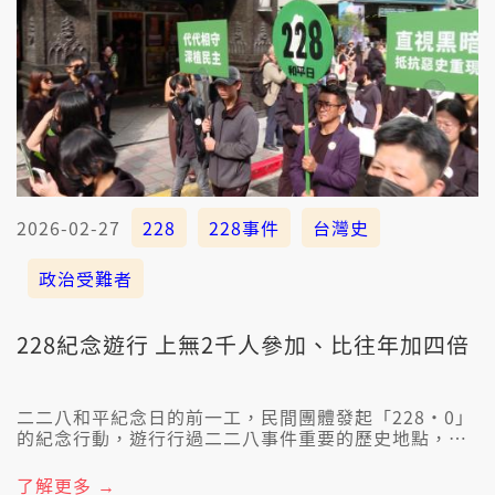
2026-02-27
228
228事件
台灣史
政治受難者
228紀念遊行 上無2千人參加、比往年加四倍
二二八和平紀念日的前一工，民間團體發起「228‧0」
的紀念行動，遊行行過二二八事件重要的歷史地點，向
政治受難者表達追思。鄭南榕基金會表示，今年上無2千
人參與，人數是往年的四倍，尤其少年家特別濟。最近
了解更多 →