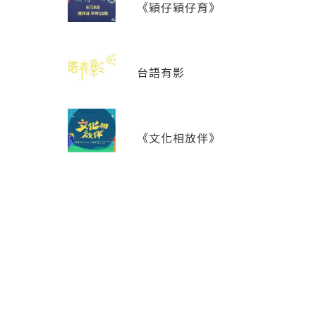
《穎仔穎仔育》
台語有影
《文化相放伴》