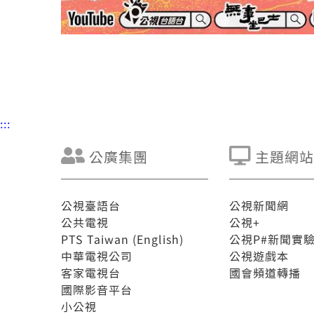
:::
公廣集團
主題網站
公視臺語台
公視新聞網
公共電視
公視+
PTS Taiwan (English)
公視P#新聞實
中華電視公司
公視遊戲本
客家電視台
國會頻道轉播
國際影音平台
小公視