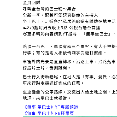
全員回歸
呼叫全台灣的巴士粉～集合！
全新一季，跟著可愛認真拼命的主持人
坐上巴士，走遍各地私房路線還有體驗在地生活
🚌8/9起每周五晚上9點 公視台語台首播
👋更多精彩內容請到YT搜尋：「無事坐巴士」、
路頂一台巴士，車頂有兩三个乘客，有人手裡提
行李；有的是兩人相依倚咧享受糖甘蜜甜。
車窗外的光景是直直轉移，沿路上車，沿路落車
佇這片土片，毋捌離開。
巴士行入街頭巷尾，在地人是「有事」愛做，必
車來行踏走揣通好完成的任務。
重重疊疊的公車路線，交織出人佮土地之間，上
地理，來坐巴士就妥當。
《無事 坐巴士》YT專屬頻道
《無事 坐巴士》FB迷眾頁