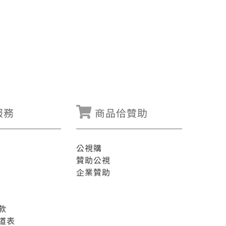
服務
商品佮贊助
公視購
贊助公視
企業贊助
款
道表