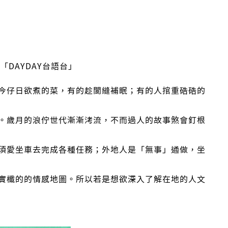
「DAYDAY台語台」
今仔日欲煮的菜，有的趁閬縫補眠；有的人捾重硞硞的
。歲月的浪佇世代漸漸洘流，不而過人的故事煞會釘根
須愛坐車去完成各種任務；外地人是「無事」通做，坐
實櫼的的情感地圖。所以若是想欲深入了解在地的人文