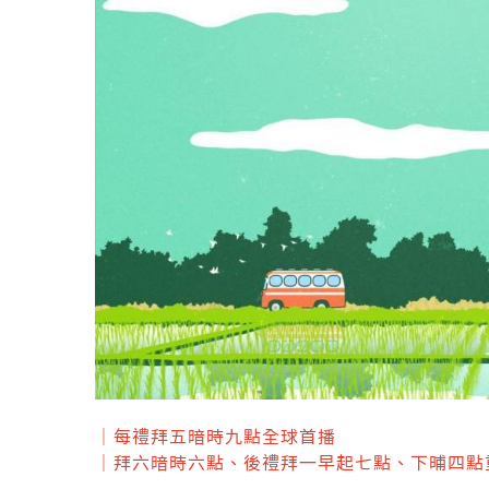
｜每禮拜五暗時九點全球首播
｜拜六暗時六點、後禮拜一早起七點、下晡四點