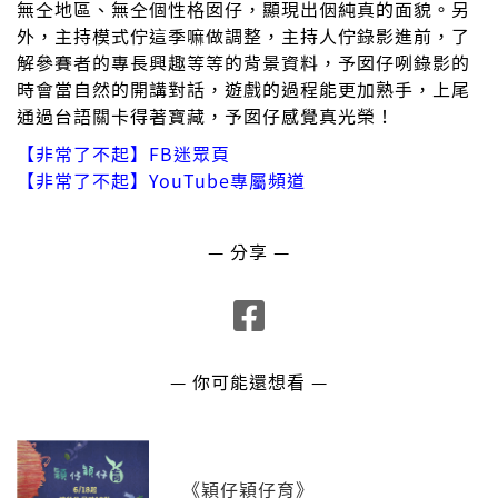
無仝地區、無仝個性格囡仔，顯現出𪜶純真的面貌。另
外，主持模式佇這季嘛做調整，主持人佇錄影進前，了
解參賽者的專長興趣等等的背景資料，予囡仔咧錄影的
時會當自然的開講對話，遊戲的過程能更加熟手，上尾
通過台語關卡得著寶藏，予囡仔感覺真光榮！
【非常了不起】FB迷眾頁
【非常了不起】YouTube專屬頻道
— 分享 —
— 你可能還想看 —
《穎仔穎仔育》