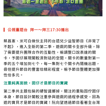
▎公視臺語台 拜一～拜三17:30播出
蔡昌憲、米可白做伙主持的台語兒少益智節目《非常了
不起》，進入全新的第二季，遊戲的關卡全部升級，除
了需要提升團隊合作的互動性，嘛調整口說表達的關
卡，予囡仔展現閣較濟對話的空間，關卡的數量對第一
季的五个增加到七个，每一集對七个關卡內隨機出題，
毋但提升節目的豐富佮精彩程度，嘛予節目整體更加彈
性佮多元。
注重純真面貌，囡仔才是節目的寶藏
第二季共主題包裝的硬智識擲掉，關注的重點囥佇囡仔
本身，節目設計閣較注重參與遊戲的過程參感受，因為
遮的寶貝才是節目的寶藏！阮向望透過節目看著全台灣