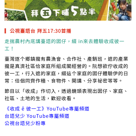
▎公視臺語台 拜五17:30首播
走揣農村內底講臺語的囡仔，綴 in來去體驗收成彼一
工！
臺灣逐个鄉鎮攏有農漁會、合作社、產銷班，遮的產業
攏是真濟社區佮家庭所組成閣經營的。阮想欲佇收成的
彼一工，行入遮的家庭，綴這个家庭的囡仔體驗伊的日
常：佮𪜶同齊作穡、食物件、開講、分享祕密等等。
節目以「收成」作切入，透過鏡頭表現出囡仔、家庭、
社區、土地的生活，歡迎收看。
《收成 ê 彼一工》YouTube專屬頻道
台語兒少 YouTube專屬頻道
公視台語兒少粉專