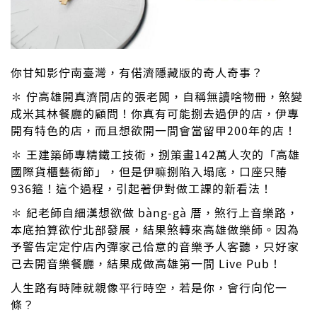
你甘知影佇南臺灣，有偌濟隱藏版的奇人奇事？
✽ 佇高雄開真濟間店的張老闆，自稱無讀啥物冊，煞變
成米其林餐廳的顧問！你真有可能捌去過伊的店，伊專
開有特色的店，而且想欲開一間會當留甲200年的店！
✽ 王建築師專精鐵工技術，捌策畫142萬人次的「高雄
國際貨櫃藝術節」，但是伊嘛捌陷入塌底，口座只賰
936箍！這个過程，引起著伊對做工課的新看法！
✽ 紀老師自細漢想欲做 bàng-gà 厝，煞行上音樂路，
本底拍算欲佇北部發展，結果煞轉來高雄做樂師。因為
予警告定定佇店內彈家己佮意的音樂予人客聽，只好家
己去開音樂餐廳，結果成做高雄第一間 Live Pub！
人生路有時陣就親像平行時空，若是你，會行向佗一
條？