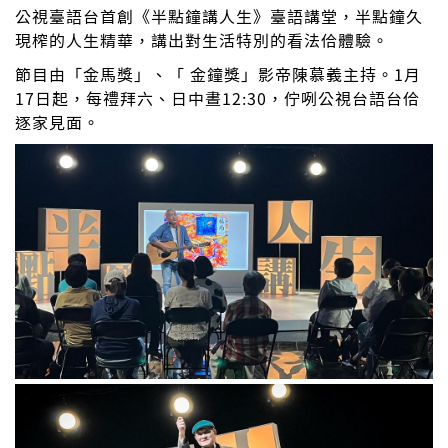
公視臺語台首創《半點鐘講人生》臺語講堂，半點鐘久
現榨的人生精華，講出對生活特別的看法佮體驗。
節目由「金馬獎」、「 金鐘獎」影帝陳慕義主持。1月
17日起，每禮拜六、日中晝12:30，佇咧公視台語台佮
逐家見面。