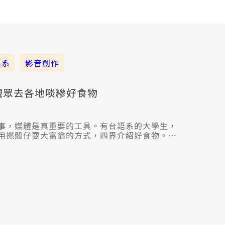
語系
影音創作
觀眾去各地啖糝好食物
事，媒體是真重要的工具。有台語系的大學生，
用撚骰仔耍大富翁的方式，四界介紹好食物。學
四年文創、台語媒體等等的課程，予in愈了解各
家己的興趣。