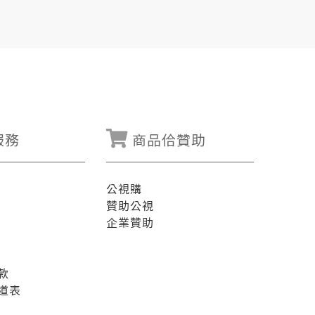
服務
商品佮贊助
公視購
贊助公視
企業贊助
款
道表