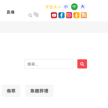
小
中
大
字型大小
直播
傷寒
集體葬禮