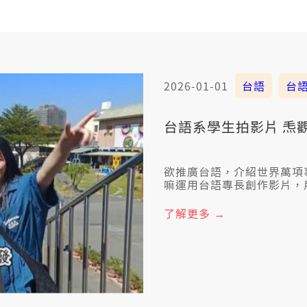
2026-01-01
台語
台
台語系學生拍影片 
欲推廣台語，介紹世界萬項
嘛運用台語專長創作影片，
生也分享講，其實透過大學
行各業，in也對這當中揣著
了解更多 →