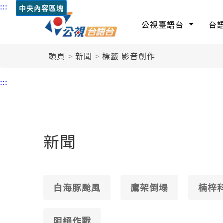
:::
中央內容區塊
公視臺語台
台
頭頁
新聞
標籤 影音創作
:::
新聞
白海豚颱風
鷹架倒塌
楠梓
阻絕作戰