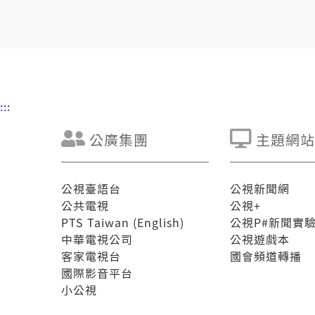
:::
公廣集團
主題網站
公視臺語台
公視新聞網
公共電視
公視+
PTS Taiwan (English)
公視P#新聞實
中華電視公司
公視遊戲本
客家電視台
國會頻道轉播
國際影音平台
小公視