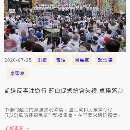
2026-07-25
凱道
毒油
國民黨
賴清德
卓榮泰
凱道反毒油遊行 藍白促總統會失禮.卓揆落台
中聯問題油的風波猶咧湠燒，國民黨和民眾黨今仔
(7/25)欲暗仔招民眾佇凱道集會。在野要求總統賴清德
共國人會失禮，行政院長卓榮泰落台負責。卓榮泰回應
食安法已經咧修法，向望修法了後，會當能理性討論。
了解更多 →