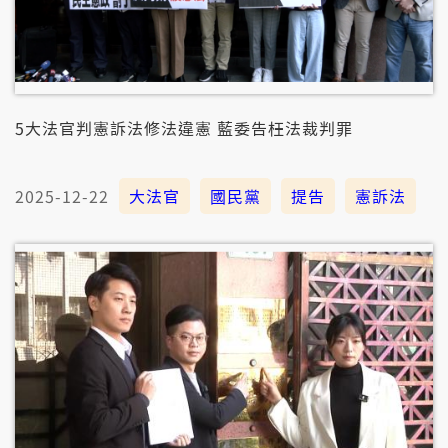
5大法官判憲訴法修法違憲 藍委告枉法裁判罪
2025-12-22
大法官
國民黨
提告
憲訴法