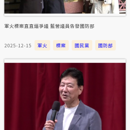
軍火標案直直煏爭議 藍營議員告發國防部
2025-12-15
軍火
標案
國民黨
國防部