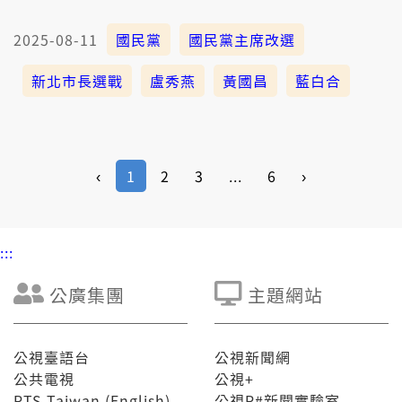
2025-08-11
國民黨
國民黨主席改選
新北市長選戰
盧秀燕
黃國昌
藍白合
‹
1
2
3
...
6
›
:::
公廣集團
主題網站
公視臺語台
公視新聞網
公共電視
公視+
PTS Taiwan (English)
公視P#新聞實驗室