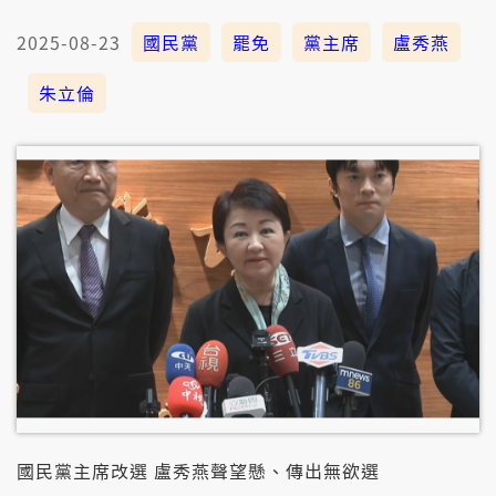
2025-08-23
國民黨
罷免
黨主席
盧秀燕
朱立倫
國民黨主席改選 盧秀燕聲望懸、傳出無欲選