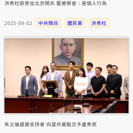
洪秀柱欲參加北京閱兵 藍營掰會：是個人行為
2025-09-02
中共閱兵
國民黨
洪秀柱
朱立倫感謝支持者 向望共黨魁交予盧秀燕