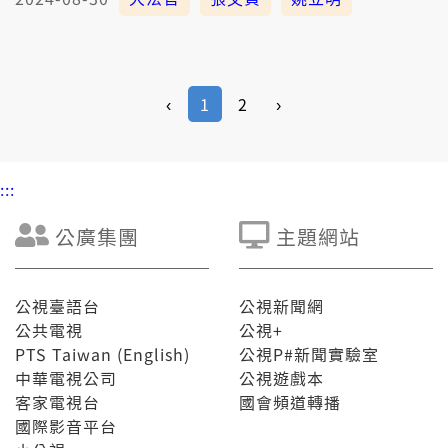
‹
1
2
›
:::
公廣集團
主題網站
公視臺語台
公視新聞網
公共電視
公視+
PTS Taiwan (English)
公視P#新聞實驗室
中華電視公司
公視遊戲本
客家電視台
國會頻道轉播
國際影音平台