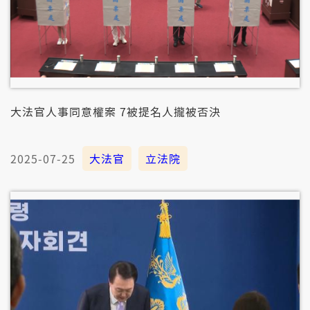
大法官人事同意權案 7被提名人攏被否決
2025-07-25
大法官
立法院