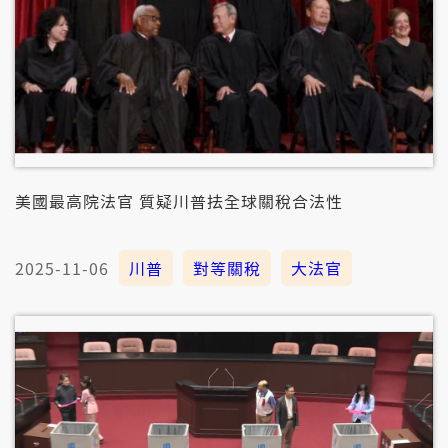
美國最高院法官 質疑川普抾全球關稅合法性
2025-11-06
川普
對等關稅
大法官