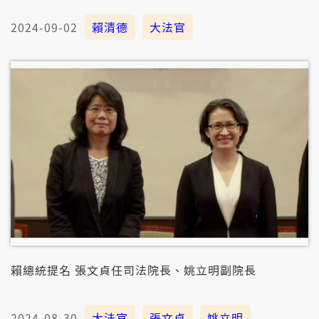
2024-09-02
賴清德
大法官
賴總統提名 張文貞任司法院長、姚立明副院長
2024-08-30
大法官
張文貞
姚立明