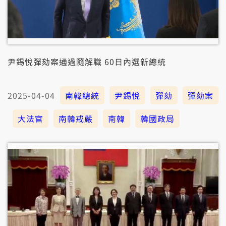
尹錫悅彈劾案通過隨解職 60日內選新總統
2025-04-04
南韓總統
尹錫悅
彈劾
彈劾案
大法官
南韓戒嚴
南韓
韓國政局