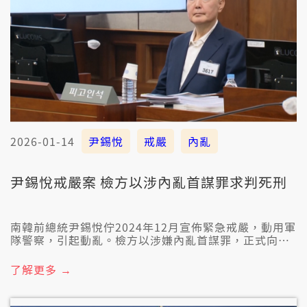
2026-01-14
尹錫悅
戒嚴
內亂
尹錫悅戒嚴案 檢方以涉內亂首謀罪求判死刑
南韓前總統尹錫悅佇2024年12月宣佈緊急戒嚴，動用軍
隊警察，引起動亂。檢方以涉嫌內亂首謀罪，正式向法
院請求共伊判死刑。
了解更多 →