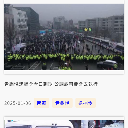
尹錫悅逮捕令今日到期 公調處可能會去執行
2025-01-06
南韓
尹錫悅
逮捕令