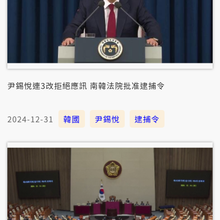
尹錫悅連3改拒絕應訊 南韓法院批准逮捕令
2024-12-31
韓國
尹錫悅
逮捕令