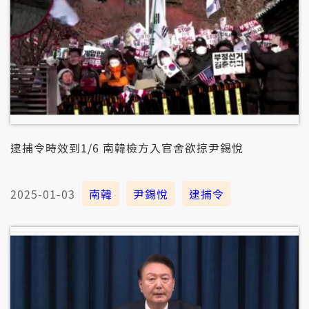
逮捕令時效到1/6 南韓檢方入官舍欲掠尹錫悅
2025-01-03
南韓
尹錫悅
逮捕令