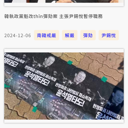
韓執政黨魁改thīn彈劾案 主張尹錫悅暫停職務
2024-12-06
南韓戒嚴
解嚴
彈劾
尹錫悅