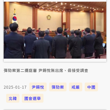
彈劾案第二擺庭審 尹錫悅無出席、毋接受調查
2025-01-17
尹錫悅
彈劾案
戒嚴
中國
北韓
國會選舉