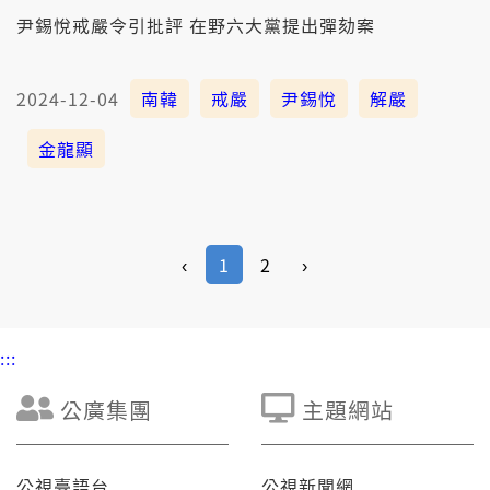
尹錫悅戒嚴令引批評 在野六大黨提出彈劾案
2024-12-04
南韓
戒嚴
尹錫悅
解嚴
金龍顯
‹
1
2
›
:::
公廣集團
主題網站
公視臺語台
公視新聞網