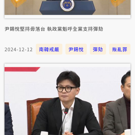
尹錫悅堅持毋落台 執政黨魁呼全黨支持彈劾
2024-12-12
南韓戒嚴
尹錫悅
彈劾
叛亂罪