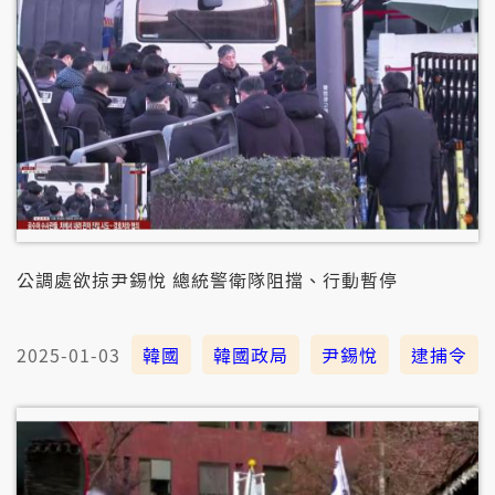
公調處欲掠尹錫悅 總統警衛隊阻擋、行動暫停
2025-01-03
韓國
韓國政局
尹錫悅
逮捕令