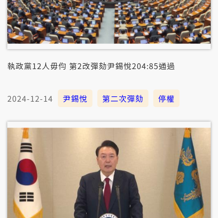
執政黨12人毋伨 第2改彈劾尹錫悅204:85通過
2024-12-14
尹錫悅
第二次彈劾
停權