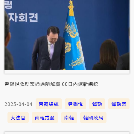
尹錫悅彈劾案通過隨解職 60日內選新總統
2025-04-04
南韓總統
尹錫悅
彈劾
彈劾案
大法官
南韓戒嚴
南韓
韓國政局