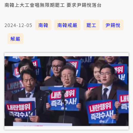
南韓上大工會唱無限期罷工 要求尹錫悅落台
2024-12-05
南韓
南韓戒嚴
罷工
尹錫悅
解嚴