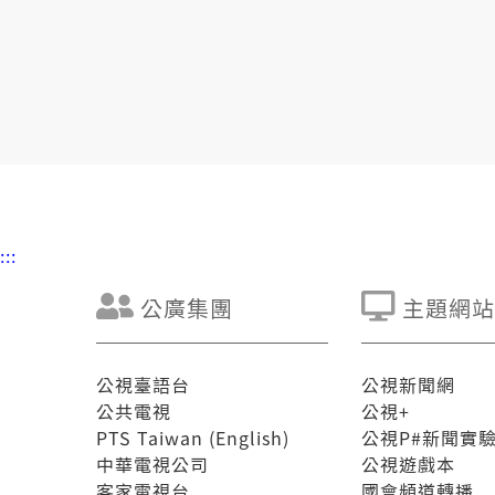
:::
公廣集團
主題網站
公視臺語台
公視新聞網
公共電視
公視+
PTS Taiwan (English)
公視P#新聞實
中華電視公司
公視遊戲本
客家電視台
國會頻道轉播