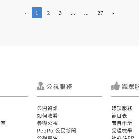
‹
1
2
3
...
...
27
›
公視服務
觀眾
公開資訊
線頂服務
如何收看
節目表
驗室
參觀公視
節目申訴
PeoPo 公民新聞
受理檢舉
公視實習
社群/APP