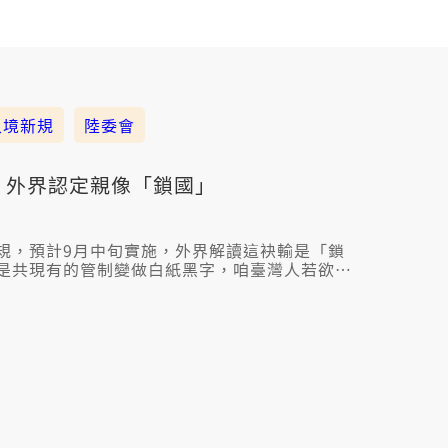
入境新規
陸委會
 外界認定親像「鎖國」
規，預計9月中旬實施，外界解讀這袂輸是「鎖
是共現有的管制變做白紙黑字，咱臺灣人若欲過