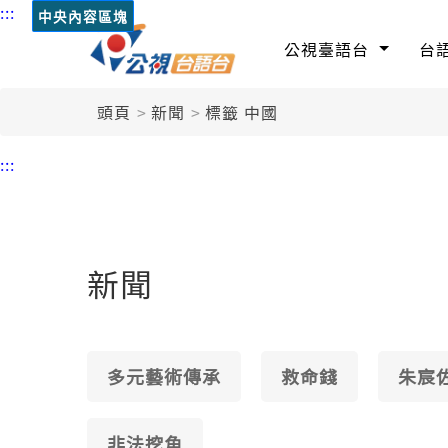
:::
中央內容區塊
公視臺語台
台
頭頁
新聞
標籤 中國
:::
新聞
多元藝術傳承
救命錢
朱宸
非法挖角