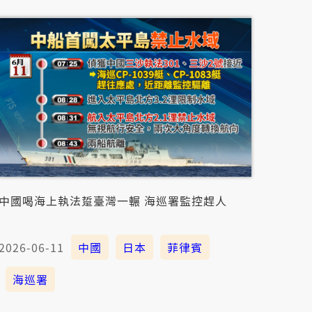
中國喝海上執法踅臺灣一輾 海巡署監控趕人
2026-06-11
中國
日本
菲律賓
海巡署