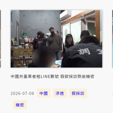
中國共臺業者租LINE數號 假欲採訪煞偷機密
2026-07-08
中國
滲透
假採訪
機密