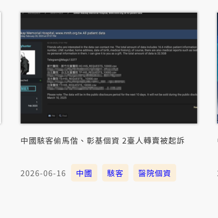
中國駭客偷馬偕、彰基個資 2臺人轉賣被起訴
2026-06-16
中國
駭客
醫院個資