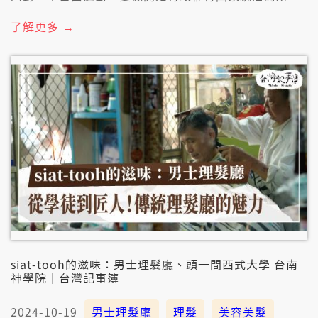
在。彼當時，台灣就出現佇荷蘭人畫的亞洲貿易區域的
地圖內底，歐洲國家開始來到亞洲做生理，各種商品佮
了解更多 →
物件佇台灣流通。 對四百年前到今，雖然每一个時期，
關鍵的經濟物產會有變化，毋過無變的是咱台灣，猶原
是各國貿易真重要的中心；這嘛是形成今馬台灣多元族
群社會的重要基礎。 【頭一間西式大學 台南神學院】
台灣頭一間西式教育學校「台南神學院」，今年創校
156年，創辦人馬雅各醫生，佮頭一任校長巴克禮牧
師，用羅馬拼音書寫聖經傳福音，對台語文化保存，及
台語現代化書寫與傳播，有誠大的貢獻。 巴克禮創辦
「台灣府城教會報」，也就是今馬的「台灣教會公
報」，1885年發行到今，是台灣第一份報紙，嘛是台灣
歷史上久長的報紙。 9/21禮拜暗時七點半，做伙綴台灣
記事簿坐歷史的時光機，先倒轉去17世紀的台灣，看彼
當時貿易的情形佮世界文物，才來去19世紀的府城，參
觀台灣頭一間西式大學！ &nbsp;
siat-tooh的滋味：男士理髮廳、頭一間西式大學 台南
神學院｜台灣記事簿
2024-10-19
男士理髮廳
理髮
美容美髮