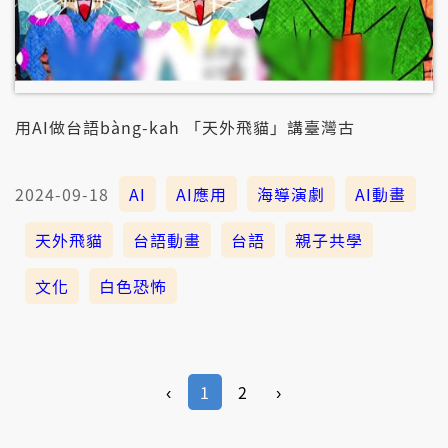
用AI做台語bàng-kah 「天外飛貓」講臺灣古
2024-09-18
AI
AI應用
海導演劇
AI動畫
天外飛貓
台語動畫
台語
親子共學
文化
白色恐怖
‹
1
2
›