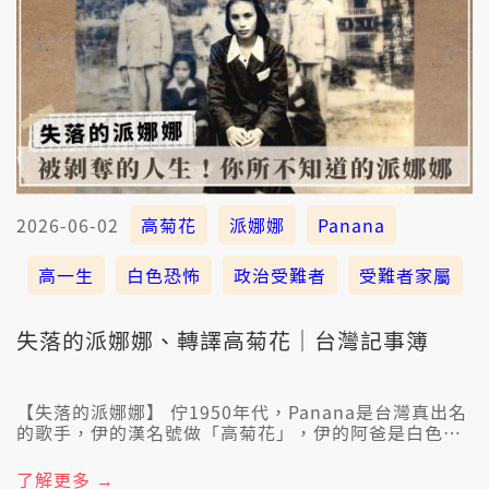
2026-06-02
高菊花
派娜娜
Panana
高一生
白色恐怖
政治受難者
受難者家屬
失落的派娜娜、轉譯高菊花｜台灣記事簿
【失落的派娜娜】 佇1950年代，Panana是台灣真出名
的歌手，伊的漢名號做「高菊花」，伊的阿爸是白色恐
怖受難者，前吳鳳鄉(今阿里山鄉)鄉長，高一生
(Uyongu Yata'uyungana)。Pananaa(派娜娜)的犧牲
了解更多 →