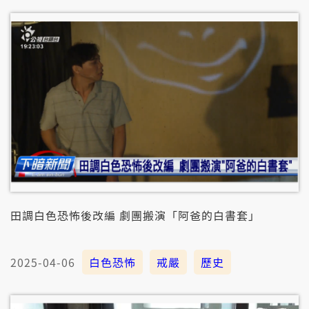
田調白色恐怖後改編 劇團搬演「阿爸的白書套」
2025-04-06
白色恐怖
戒嚴
歷史