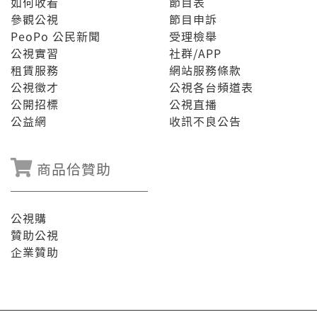
如何收看
節目表
參觀公視
節目申訴
PeoPo 公民新聞
受理檢舉
公視實習
社群/APP
租賃服務
網站服務條款
公視徵才
公視各台頻道表
公開招標
公視直播
公益網
收訊不良公告
商品佮贊助
公視購
贊助公視
企業贊助