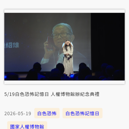
佮艱苦，是咱袂得想像；伊的青春佮夢想，嘛佇阿爸高
一生(Uyongu Yata'uyungana)予人掠去了後，就擋恬
矣。 成做「Panana(派娜娜)」的歌手人生看著奢颺，
對伊來講煞是滿滿袂勘得的痛苦，也埋一个一世人講袂
出喙的秘密。 伊是按怎會去唱歌？伊的人生閣因為伊的
身分按怎受折磨？這禮拜的台灣記事簿，𤆬你來看伊的
故事。 【轉譯高菊花】 Panana(派娜娜)佇台頂唱歌，
台仔跤煞是警備總部的人咧等伊，欲𤆬伊去問話，甚至
予人要求愛「服務」彼當陣的波蘭船員，厝內人嘛受情
治人員的監控。 Panana(派娜娜)一生的故事，有少年
大學生佇校園用家己的方式講予逐家聽，嘛有導演共拍
做紀錄片，攏是向望會當予閣較濟人知影這段沉重的歷
史，避免仝款的錯誤閣再發生。 6/7禮拜暗時七點半，
台灣記事簿先𤆬你熟似Panana的人生故事，紲落才看
現代各領域的人，按怎透過家己的方式共逐家講這段歷
史。
5/19白色恐怖記憶日 人權博物館辦紀念典禮
2026-05-19
白色恐怖
白色恐怖記憶日
國家人權博物館