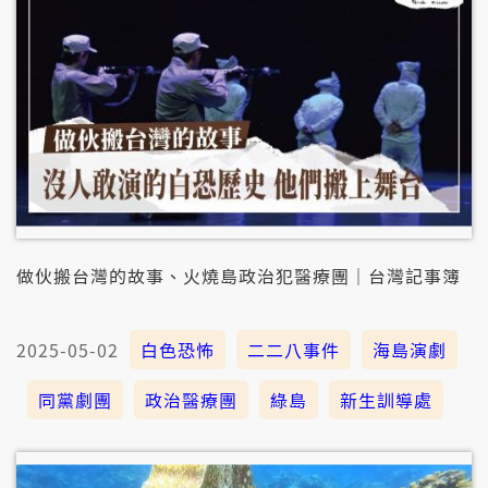
做伙搬台灣的故事、火燒島政治犯醫療團｜台灣記事簿
2025-05-02
白色恐怖
二二八事件
海島演劇
同黨劇團
政治醫療團
綠島
新生訓導處