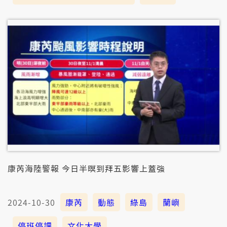
康芮海陸警報 今日半暝到拜五影響上蓋強
2024-10-30
康芮
動態
綠島
蘭嶼
停班停課
文化大學