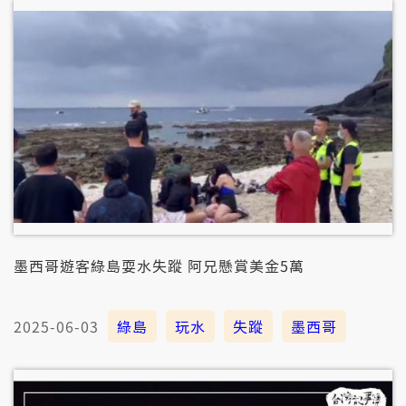
墨西哥遊客綠島耍水失蹤 阿兄懸賞美金5萬
2025-06-03
綠島
玩水
失蹤
墨西哥