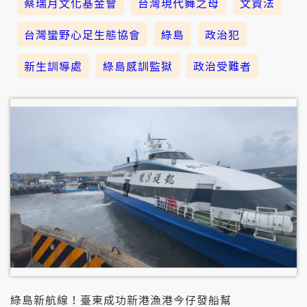
蔡瑞月文化基金會
台灣現代舞之母
文資法
台灣蠻野心足生態協會
綠島
政治犯
新生訓導處
綠島感訓監獄
政治受難者
綠島新航線！臺東成功新港漁港今仔發船幫