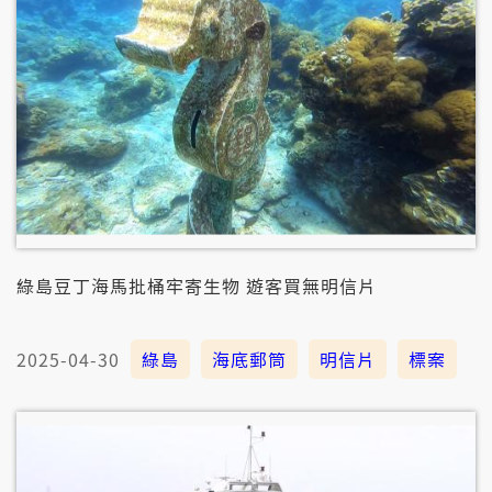
綠島豆丁海馬批桶牢寄生物 遊客買無明信片
2025-04-30
綠島
海底郵筒
明信片
標案