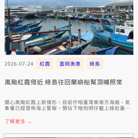
2026-07-24
紅霞
富岡漁港
綠島
風颱紅霞倚近 綠島往回蘭嶼船幫頂晡照常
關心風颱紅霞上新情形，目前佇咱臺灣東南方海面，氣
象署已經發佈海上警報，預估下暗到明仔載上接近臺
灣。臺東富岡漁港早時仔往回綠島、蘭嶼船幫攏正常，
預估甲下晡才會開始受著風湧影響，農民也已經咧提早
了解更多 →
防備。