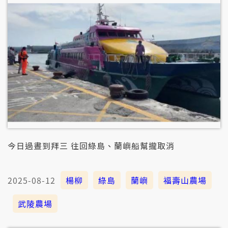
今日過晝到拜三 往回綠島、蘭嶼船幫攏取消
2025-08-12
楊柳
綠島
蘭嶼
福壽山農場
武陵農場