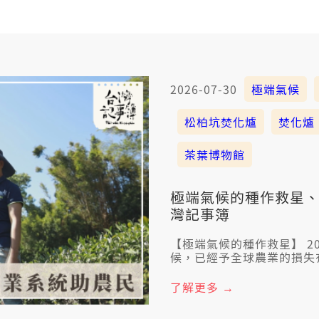
2026-07-30
極端氣候
松柏坑焚化爐
焚化爐
茶葉博物館
極端氣候的種作救星、
灣記事簿
【極端氣候的種作救星】 2
候，已經予全球農業的損失
農民表示， 這馬該冷的時
經驗，已經無法度應付遮的
了解更多 →
控制沃水，閣會當提供天氣
真有幫贊。 【拜六下晡的 