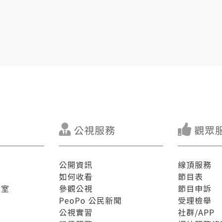
公視服務
觀眾
公開資訊
線頂服務
如何收看
節目表
驗室
參觀公視
節目申訴
PeoPo 公民新聞
受理檢舉
公視實習
社群/APP