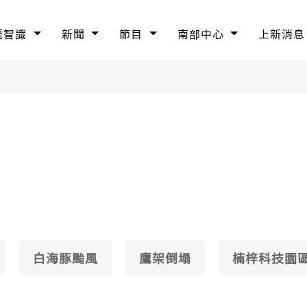
語智識
新聞
節目
南部中心
上新消息
白海豚颱風
鷹架倒塌
楠梓科技園