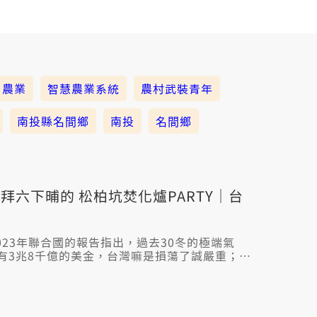
農業
智慧農業系統
農村武裝青年
南投縣名間鄉
南投
名間鄉
拜六下晡的 松柏坑焚化爐PARTY｜台
023年聯合國的報告指出，過去30冬的極端氣
有3兆8千億的美金，台灣嘛是損蕩了誠嚴重；有
陣無冷，該落雨的時陣嘛無落雨，較早前輩的管理
氣候變遷。 今有人開發智慧農業系統，毋但會當
的分析，包括霧氣佮落雨的狀況，對種作管理是
松柏坑焚化爐PARTY】 天氣清彩的拜六下晡，樂