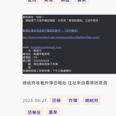
總統府收著炸彈恐喝批 住址來自農業迷眾頁
2023-09-27
恐嚇
炸彈
總統府
恐嚇信
農業