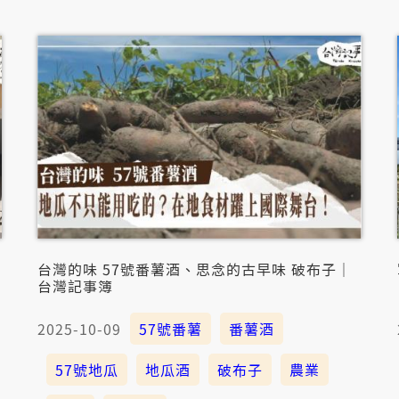
團「農村武裝青年」來到南
焚化爐的擔憂。嘛紹介逐家
茶芳飽滇的茶米博物館。 
對南投縣名間鄉來的。這个
會就按呢毋敢來啉名間出產
鄉的命運行來到十字路口。 
極端氣候、氣候變遷之下，
看南投名間鄉的焚化爐爭議，
台灣的味 57號番薯酒、思念的古早味 破布子｜
台灣記事簿
2025-10-09
57號番薯
番薯酒
57號地瓜
地瓜酒
破布子
農業