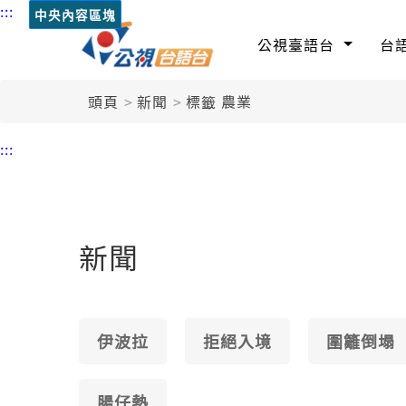
:::
中央內容區塊
公視臺語台
台
頭頁
新聞
標籤 農業
:::
新聞
伊波拉
拒絕入境
圍籬倒塌
腸仔熱