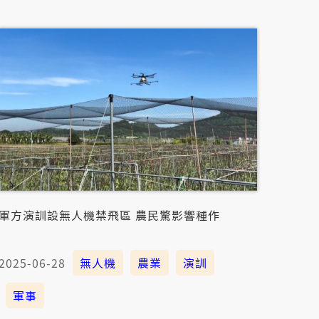
投名間鄉的松柏坑，in那講那唱歌，講著茶農對
參拜百年茶鄉的信仰中心：受天宮玄天上帝，佮
台灣人一冬啉上億杯的手摵茶，其中70%的茶米是
濁水溪邊的茶鄉，若是真正起焚化爐，消費者敢
的茶？環評會議猶閣咧吵吵鬧鬧無收煞，名間茶
8/2禮拜暗時七點半，台灣記事簿先𤆬你來看佇
農民如何使用智慧農業系統幫助種作，紲落才來
閣有名間茶米產業的過去佮未來。 &nbsp;
軍方演訓設無人機禁飛區 農民驚影響種作
2025-06-28
無人機
農業
演訓
軍事