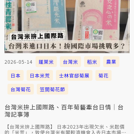
2026-05-14
蓬萊米
台灣米
稻米
農業
日本
日本米荒
士林官邸菊展
菊花
台灣菊花
笠間菊花節
台灣米拚上國際路、百年菊藝牽台日情｜台
灣記事簿
【台灣米拚上國際路】 日本2023年出現欠米、米起價
的「米荒」，致使台灣米有閣較濟機會入去日本市場；