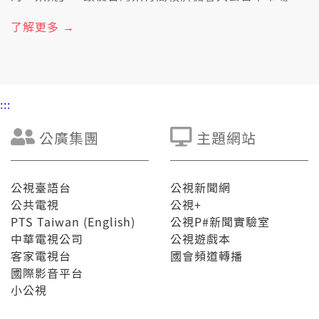
實際上，台南11號對2010年開始穩定外銷日本，2025
年，桃園新屋的有機米，嘛頭一改外銷去Oo-
了解更多 →
kh&iacute;-n&aacute;-uah的有機農產商店。 台灣米
若欲入去日本市場，對農藥使用、殘留檢驗到契作制
度，逐關著愛照日本的標準，收冬了後，嘛愛保領逐批
米的水分、整粒率佮食味值符合出口的標準，毋過台灣
是小農為主，雖然品質有到標準，生產量煞猶源是真大
:::
的挑戰。 【百年菊藝牽台日情】 笠間菊花節，已經舉辦
118改，是日本歷史上久的菊花祭典；對2019年開始，
笠間市佮台北用菊花展開交流；日本茨城縣笠間市佮台
公廣集團
主題網站
北士林官邸，一爿是百冬歷史的菊花祭，一爿是有歷史
記持的城市花展，利用花藝佮展覽對話，毋但分享栽培
的技術，嘛予兩座城市用菊花傳達文化。 5/17禮拜暗時
七點半，台灣記事簿𤆬你來看台灣米欲入去日本 ，甚至
公視臺語台
公視新聞網
國際市場的挑戰，紲落才去日本的笠間菊花節，看菊花
公共電視
公視+
是按怎予茨城縣、台北兩座城市來交流。
PTS Taiwan (English)
公視P#新聞實驗室
中華電視公司
公視遊戲本
客家電視台
國會頻道轉播
國際影音平台
小公視