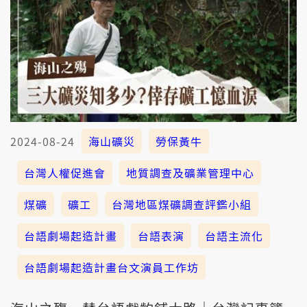
2024-08-24
海山礦災
勞保黃牛
台灣人權促進會
地質調查及礦業管理中心
煤礦
礦工
台灣地區煤礦調查評鑑小組
台語劇場起造計畫
台語表演
台語主流化
台語劇場起造計畫台文演員工作坊