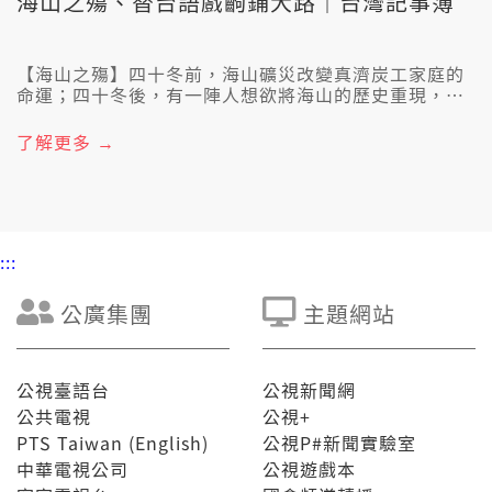
海山之殤、替台語戲齣鋪大路｜台灣記事簿
【海山之殤】四十冬前，海山礦災改變真濟炭工家庭的
命運；四十冬後，有一陣人想欲將海山的歷史重現，予
逐家來了解當年的海山礦災到底發生啥物代誌，閣有偌
濟人予影響。1970到85年之間炭工的死亡人數有1200
了解更多 →
个人遐濟，平均每8工就會發生一个事故，逐年過身的人
超過80个人。1984年的三大礦災分別是海山、煤山佮海
一礦災，捐款有到五億遮濟，毋過政府煞無法度交代詳
細的善款是按怎咧運用，雖然炭工的家屬捌去抗議，毋
過煞無得著回應。 【替台語戲齣鋪大路】近年來，新出
:::
的台語戲齣不止仔濟，有重現戲班風華的《勇氣家
族》，烏色笑詼齣《殺手老不休》，也有以台灣五大奇
案發展的原創舞台劇《十殿》，台語戲齣的發彩增加市
公廣集團
主題網站
場對台語演員的需求量。為著因應大興的台語戲齣市
場，真濟團隊會請「台語指導」來調整演員的發音、用
詞。一場成功的演出除了靠演員的表現、舞台設計、導
演的指導等要素組成，劇本更加是規齣作品的基礎。佇
公視臺語台
公視新聞網
業界用華文寫台語戲齣佔多數，猶毋過有愈來愈濟人投
公共電視
公視+
入，建立台文學習的體系，希望會當替台語戲齣的未來
PTS Taiwan (English)
公視P#新聞實驗室
開一條路。 8/25 禮拜日暗時七點半，綴台灣記事簿了
中華電視公司
公視遊戲本
解礦災受難者的疼痛佮求助，閣來看台灣的少年人是如
何替台語戲齣鋪大路。