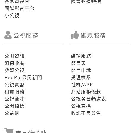
客家電視台
國會頻道轉播
國際影音平台
小公視
公視服務
觀眾服務
公開資訊
線頂服務
如何收看
節目表
參觀公視
節目申訴
PeoPo 公民新聞
受理檢舉
公視實習
社群/APP
租賃服務
網站服務條款
公視徵才
公視各台頻道表
公開招標
公視直播
公益網
收訊不良公告
商品佮贊助