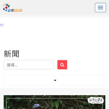
:::
中央內容區塊
頭頁
新聞
標籤 台灣地區煤礦調查評鑑小組
:::
新聞