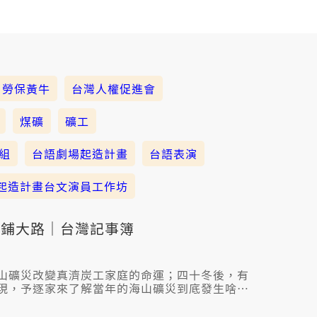
勞保黃牛
台灣人權促進會
煤礦
礦工
組
台語劇場起造計畫
台語表演
起造計畫台文演員工作坊
齣鋪大路｜台灣記事簿
山礦災改變真濟炭工家庭的命運；四十冬後，有
現，予逐家來了解當年的海山礦災到底發生啥物
970到85年之間炭工的死亡人數有1200个人遐
事故，逐年過身的人超過80个人。1984年的三