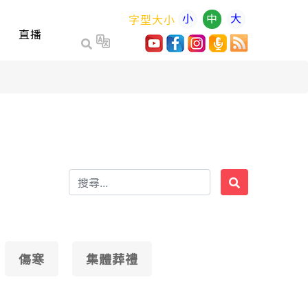
小
中
大
字型大小
直播
傷寒
集體葬禮