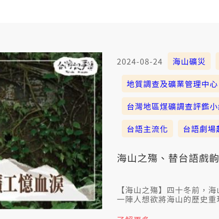
2024-08-24
海山礦災
地質調查及礦業管理中心
台灣地區煤礦調查評鑑小
台語主流化
台語劇場
海山之殤、替台語戲
【海山之殤】四十冬前，海
一陣人想欲將海山的歷史重
代誌，閣有偌濟人予影響。1
濟，平均每8工就會發生一个