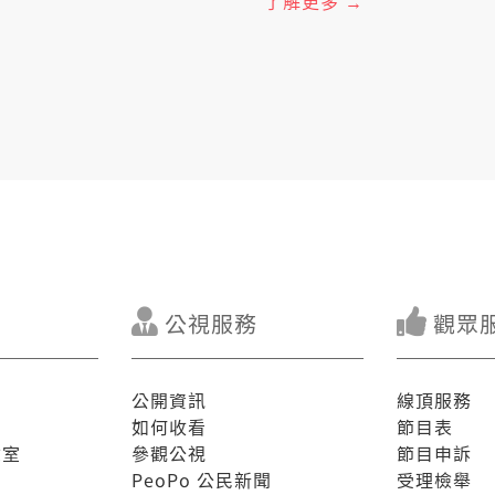
了解更多 →
大礦災分別是海山、煤山佮
度交代詳細的善款是按怎咧
回應。 【替台語戲齣鋪大路】近年來，新出的台語戲齣不止仔濟，有重現戲
班風華的《勇氣家族》，烏
發展的原創舞台劇《十殿》
量。為著因應大興的台語戲
的發音、用詞。一場成功的
等要素組成，劇本更加是規
數，猶毋過有愈來愈濟人投
的未來開一條路。 8/25
的疼痛佮求助，閣來看台灣
公視服務
觀眾
公開資訊
線頂服務
如何收看
節目表
驗室
參觀公視
節目申訴
PeoPo 公民新聞
受理檢舉