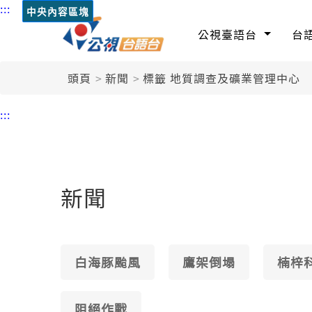
:::
中央內容區塊
公視臺語台
台
頭頁
新聞
標籤 地質調查及礦業管理中心
:::
新聞
白海豚颱風
鷹架倒塌
楠梓
阻絕作戰