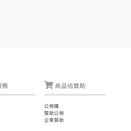
海一礦災，捐款有到五億遮濟，毋過政府煞無法
運用，雖然炭工的家屬捌去抗議，毋過煞無得著
色笑詼齣《殺手老不休》，也有以台灣五大奇案
，台語戲齣的發彩增加市場對台語演員的需求
齣市場，真濟團隊會請「台語指導」來調整演員
演出除了靠演員的表現、舞台設計、導演的指導
齣作品的基礎。佇業界用華文寫台語戲齣佔多
入，建立台文學習的體系，希望會當替台語戲齣
 禮拜日暗時七點半，綴台灣記事簿了解礦災受難者
的少年人是如何替台語戲齣鋪大路。
服務
商品佮贊助
公視購
贊助公視
企業贊助