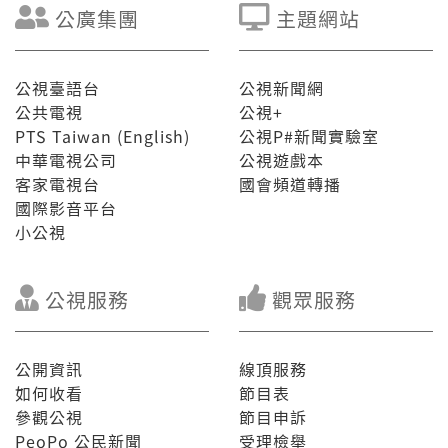
公廣集團
主題網站
公視臺語台
公視新聞網
公共電視
公視+
PTS Taiwan (English)
公視P#新聞實驗室
中華電視公司
公視遊戲本
客家電視台
國會頻道轉播
國際影音平台
小公視
公視服務
觀眾服務
公開資訊
線頂服務
如何收看
節目表
參觀公視
節目申訴
PeoPo 公民新聞
受理檢舉