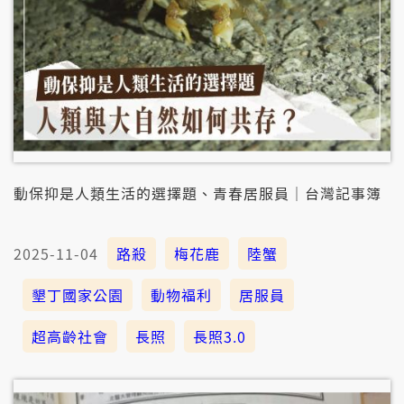
動保抑是人類生活的選擇題、青春居服員｜台灣記事簿
2025-11-04
路殺
梅花鹿
陸蟹
墾丁國家公園
動物福利
居服員
超高齡社會
長照
長照3.0