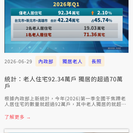
2026-06-29
內政部
獨居老人
長照
統計：老人住宅92.34萬戶 獨居的超過70萬
戶
根據內政部上新統計，今年(2026)第一季全國干焦蹛老
人居住宅的數量就超過92萬戶，其中老人獨居的就超過
71萬戶。 衛福部表示65歲以上獨居老大人，若有身體
虛弱等狀況需要別人協助，攏會當申請長照評估和服
了解更多 →
務，利用照護資源。