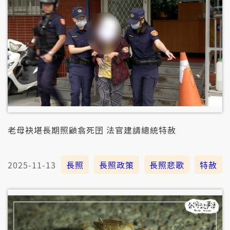
老母袂堪長期照顧翕死囝 法官建請總統特赦
2025-11-13
長照
長照政策
長照悲歌
特赦