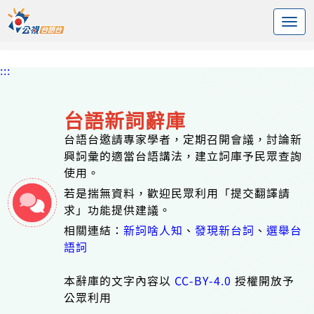
:::
中央內容區塊
頭頁
台語新詞辭庫
標籤 飲食
:::
台語新詞辭庫
台語台邀請專家學者，定期召開會議，討論新
興詞彙的適當台語講法，建立詞庫予民眾查詢
使用。
若是揣無資料，歡迎民眾利用「提交翻譯請
求」功能提供建議。
相關連結：
新詞啥人知
、
發現新台詞
、
選舉台
語詞
本辭庫的文字內容以
CC-BY-4.0
授權開放予
公眾利用