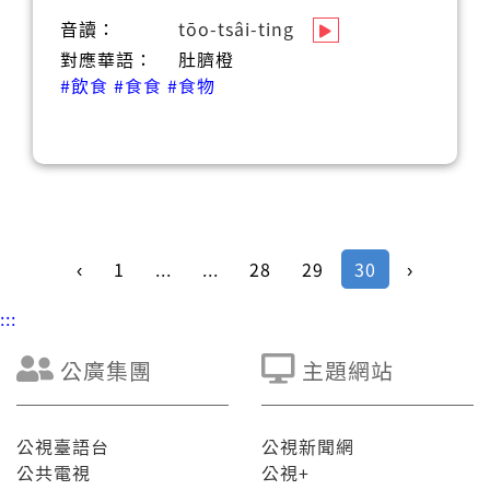
音讀：
tōo-tsâi-ting
對應華語：
肚臍橙
#飲食
#食食
#食物
‹
1
...
...
28
29
30
›
:::
公廣集團
主題網站
公視臺語台
公視新聞網
公共電視
公視+