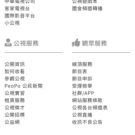
中華電視公司
公視遊戲本
再起！ 8/18 禮拜日暗時七點半，綴台灣記事簿熟似予
國家搶去的青春歲月，閣來看鹽水老城 藝術造鎮。
客家電視台
國會頻道轉播
國際影音平台
小公視
公視服務
觀眾服務
公開資訊
線頂服務
如何收看
節目表
參觀公視
節目申訴
PeoPo 公民新聞
受理檢舉
公視實習
社群/APP
租賃服務
網站服務條款
公視徵才
公視各台頻道表
公開招標
公視直播
公益網
收訊不良公告