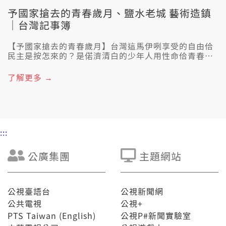
予國家搶去的青春歲月、鹽水老城 藝術造鎮
｜台灣記事簿
【予國家搶去的青春歲月】台灣這馬伊咧享受的自由佮
民主是按怎來的？是偌濟清白的少年人用性命佮青春換
來矣。𪜶無做啥物對不起國家、對不起良心的代誌，就
予人關入去烏監牢，佇內底的三頓就是百般折磨、刑
了解更多 →
求，上低消費額就是疲勞審訊，這个狀況干焦是白色恐
怖年代的一細角。1960年代，監牢內底逐間攏有死刑
犯，所以若判無期，逐家閣會共你講恭喜，抾著一條
命。坐牢15年的呂建興變做一个作家，出獄無偌久就提
著吳濁流文學獎，佇咧綠島服刑結束的陳欽生，勇敢行
:::
出來，共伊的過去講予逐家知，成做景美人權園區的導
覽員，欲予逐家知影自由佮民主的珍貴。 【鹽水老城 藝
術造鎮】1945年二戰的時陣，美國的一架P-38的轟炸機
公廣集團
主題網站
飛來鹽水，開始共遮的樓仔攏垂油，垂了後就按呢放這
个燒夷彈，然後鹽水就差不多燒欲規禮拜，八角樓是少
數保存甲誠好勢的樓仔經典。鹽水1662年開始開墾，人
講一府、二鹿、三艋岬、四月津，伊佇文化、經濟、交
公視臺語台
公視新聞網
通佮軍事攏有誠重要的地位。毋過這馬除了放蜂仔炮的
公共電視
公視+
活動期間攏無啥物遊客，所以有一陣人開始想空想縫，
PTS Taiwan (English)
公視P#新聞實驗室
想欲透過藝術文化歷史場域的再造，予鹽水會當閣重新