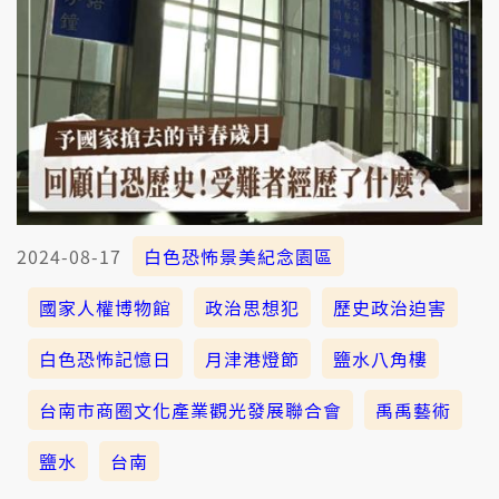
2024-08-17
白色恐怖景美紀念園區
國家人權博物館
政治思想犯
歷史政治迫害
白色恐怖記憶日
月津港燈節
鹽水八角樓
台南市商圈文化產業觀光發展聯合會
禹禹藝術
鹽水
台南