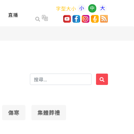
小
中
大
字型大小
直播
傷寒
集體葬禮