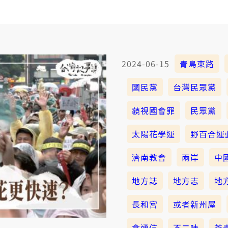
2024-06-15
青島東路
國民黨
台灣民眾黨
藐視國會罪
民眾黨
太陽花學運
野百合運
濟南教會
兩岸
中
地方誌
地方志
地
長和宮
或者新州屋
食通信
不二味
茶