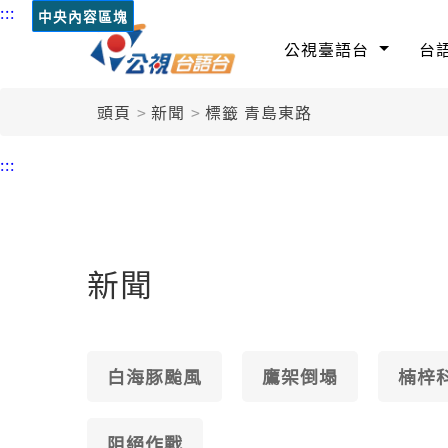
:::
中央內容區塊
公視臺語台
台
頭頁
新聞
標籤 青島東路
:::
新聞
白海豚颱風
鷹架倒塌
楠梓
阻絕作戰