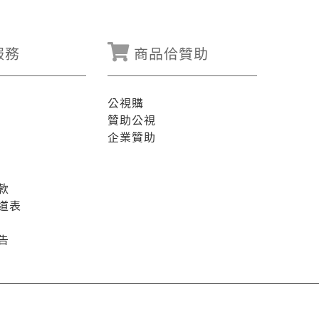
服務
商品佮贊助
公視購
贊助公視
企業贊助
款
道表
告