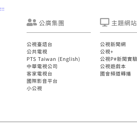
:::
公廣集團
主題網站
公視臺語台
公視新聞網
公共電視
公視+
PTS Taiwan (English)
公視P#新聞實
中華電視公司
公視遊戲本
客家電視台
國會頻道轉播
國際影音平台
小公視