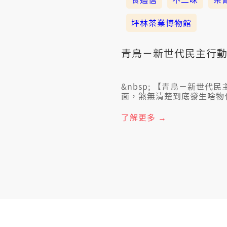
坪林茶業博物館
青鳥－新世代民主行
&nbsp; 【青鳥－新世代民主行動】 無定著你最近捌佇網路頂看到按呢的畫
面，煞無清楚到底發生啥物代
南路 中山南路頂懸，超過
趕到遮？閣是按怎以這麼緊的速度聚集作伙？
了解更多 →
聽過地方誌？以前的地方誌
進步，也有足濟民間團隊開
在。遐看起來平凡煞不平凡的
禮拜日暗時七點半，綴台灣
來看地方少年家是按怎出一