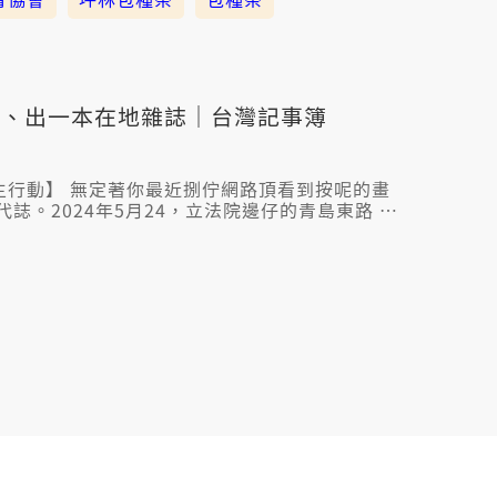
動、出一本在地雜誌｜台灣記事簿
誌。2024年5月24，立法院邊仔的青島東路 濟
十萬人聚集。𪜶是為了啥物原因，一下班、下課就
 【出一本在地雜誌】 你敢捌
大多是由官方記錄的在地資料，綴時代佮科技的
始投入地方誌的製作，用心記錄台灣每一个所
故事，你敢想欲知影𪜶是按怎做到的？ 6/16
記事簿先來看這場青鳥－新世代民主行動，才閣
本在地雜誌。