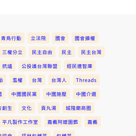
青鳥行動
立法院
國會
國會擴權
三權分立
民主自由
民主
民主台灣
抗議
公投護台灣聯盟
經民連智庫
動
濫權
台灣
台灣人
Threads
國
中國國民黨
中國施壓
中國介選
方創生
文化
貢丸湯
城隍廟商圈
平凡製作工作室
嘉義阿嬤圖鑑
嘉義
青協會
坪林包種茶
包種茶