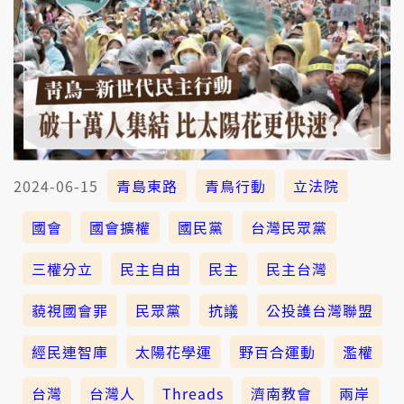
2024-06-15
青島東路
青鳥行動
立法院
國會
國會擴權
國民黨
台灣民眾黨
三權分立
民主自由
民主
民主台灣
藐視國會罪
民眾黨
抗議
公投護台灣聯盟
經民連智庫
太陽花學運
野百合運動
濫權
台灣
台灣人
Threads
濟南教會
兩岸