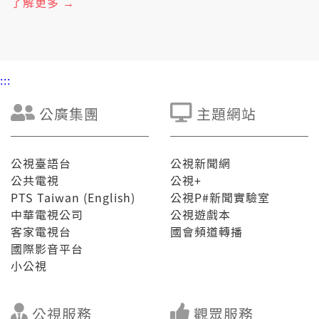
了解更多 →
班、下課就趕到遮？閣是按怎以這麼緊的速度聚集作
伙？ 【出一本在地雜誌】 你敢捌聽過地方誌？以前的地
方誌大多是由官方記錄的在地資料，綴時代佮科技的進
步，也有足濟民間團隊開始投入地方誌的製作，用心記
錄台灣每一个所在。遐看起來平凡煞不平凡的故事，你
:::
敢想欲知影𪜶是按怎做到的？ 6/16 禮拜日暗時七點
半，綴台灣記事簿先來看這場青鳥－新世代民主行動，
才閣來看地方少年家是按怎出一本在地雜誌。
公廣集團
主題網站
公視臺語台
公視新聞網
公共電視
公視+
PTS Taiwan (English)
公視P#新聞實驗室
中華電視公司
公視遊戲本
客家電視台
國會頻道轉播
國際影音平台
小公視
公視服務
觀眾服務