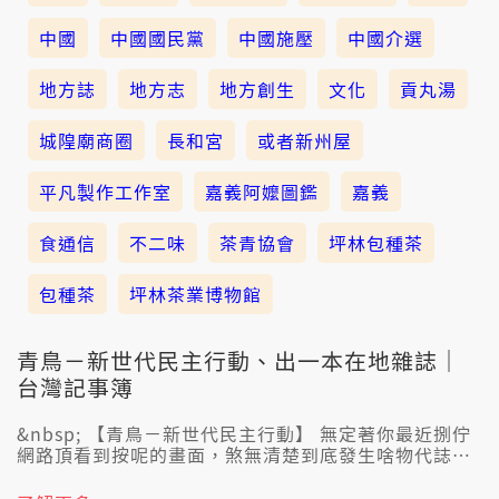
中國
中國國民黨
中國施壓
中國介選
地方誌
地方志
地方創生
文化
貢丸湯
城隍廟商圈
長和宮
或者新州屋
平凡製作工作室
嘉義阿嬤圖鑑
嘉義
食通信
不二味
茶青協會
坪林包種茶
包種茶
坪林茶業博物館
青鳥－新世代民主行動、出一本在地雜誌｜
台灣記事簿
&nbsp; 【青鳥－新世代民主行動】 無定著你最近捌佇
網路頂看到按呢的畫面，煞無清楚到底發生啥物代誌。
2024年5月24，立法院邊仔的青島東路 濟南路 中山南
路頂懸，超過十萬人聚集。𪜶是為了啥物原因，一下