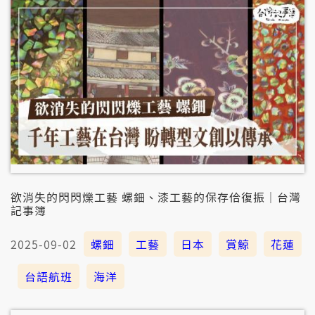
欲消失的閃閃爍工藝 螺鈿、漆工藝的保存佮復振｜台灣
記事簿
2025-09-02
螺鈿
工藝
日本
賞鯨
花蓮
台語航班
海洋