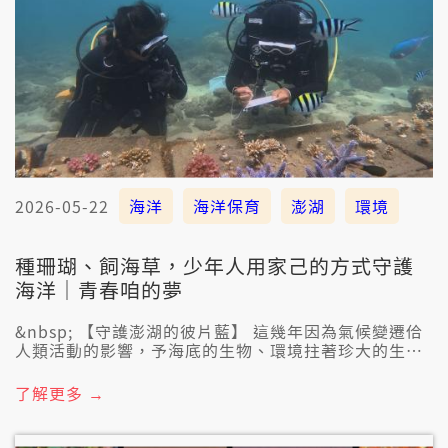
2026-05-22
海洋
海洋保育
澎湖
環境
種珊瑚、飼海草，少年人用家己的方式守護
海洋｜青春咱的夢
&nbsp; 【守護澎湖的彼片藍】 這幾年因為氣候變遷佮
人類活動的影響，予海底的生物、環境拄著珍大的生存
挑戰。 佇澎湖，海毋但是觀光資源，嘛是一陣人選擇留
落來守護的日常。𪜶尊重土地佮海洋，嘛希望予閣較濟
了解更多 →
人看著海洋的媠和傷跡，進一步去理解這片海洋佮咱人
的關係。 公視臺語台《青春！咱的夢》5/23這禮拜六暗
時7點半，帶大家來去澎湖，作伙守護那片藍色海洋。