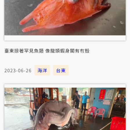
臺東掠著罕見魚類 像龍頭蝦身閣有𠕇殼
2023-06-26
海洋
台東