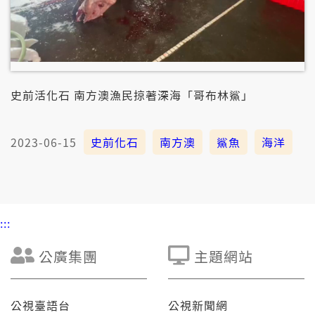
史前活化石 南方澳漁民掠著深海「哥布林鯊」
2023-06-15
史前化石
南方澳
鯊魚
海洋
:::
公廣集團
主題網站
公視臺語台
公視新聞網