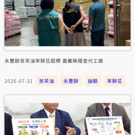
永豐餘苦茶油苯駢芘超標 嘉義縣稽查代工廠
2026-07-31
苦茶油
永豐餘
抽驗
苯駢芘