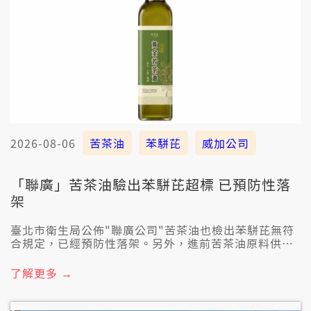
2026-08-06
苦茶油
苯駢芘
威加公司
「聯廣」苦茶油驗出苯駢芘超標 已預防性落
架
臺北市衛生局公佈"聯廣公司"苦茶油也檢出苯駢芘無符
合規定，已經預防性落架。另外，進前苦茶油原料供應
商「威加公司」予人查著濫摻中國進口的苦茶子，煞標
示用國產在地原料，已經牽涉著詐欺；這馬包含威加的
了解更多 →
採購人員和一个中間的廠商，攏已經聲押獲准。