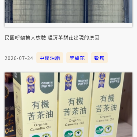
民團呼籲擴大檢驗 理清苯駢芘出現的原因
2026-07-24
中聯油脂
苯駢芘
致癌