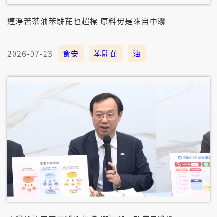
連淨苦茶油苯駢芘也超標 原料毋是來自中聯
2026-07-23
食安
苯駢芘
油