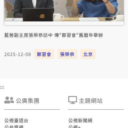
藍營副主席張榮恭訪中 傳"鄭習會"舊曆年舉辦
2025-12-08
鄭習會
張榮恭
北京
:::
公廣集團
主題網站
公視臺語台
公視新聞網
公共電視
公視+