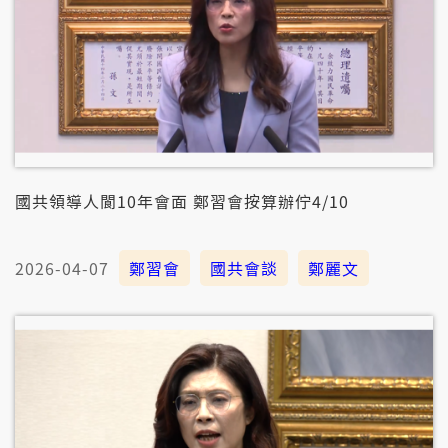
國共領導人閬10年會面 鄭習會按算辦佇4/10
2026-04-07
鄭習會
國共會談
鄭麗文