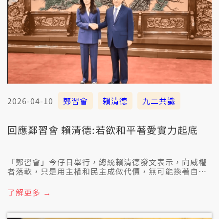
2026-04-10
鄭習會
賴清德
九二共識
回應鄭習會 賴清德:若欲和平著愛實力起底
「鄭習會」今仔日舉行，總統賴清德發文表示，向威權
者落軟，只是用主權和民主成做代價，無可能換著自由
更加袂和平。民進黨立委就批評，若是鄭麗文配合反對
臺獨促進統一，就會予國際社會一種錯誤的訊息。陸委
了解更多 →
會也發表聲明，強調鄭麗文所講的九二共識，是咧幫助
中共消滅中華民國，和平講法實際上就是欲統一，講鄭
習會的內容違背臺灣主流民意。