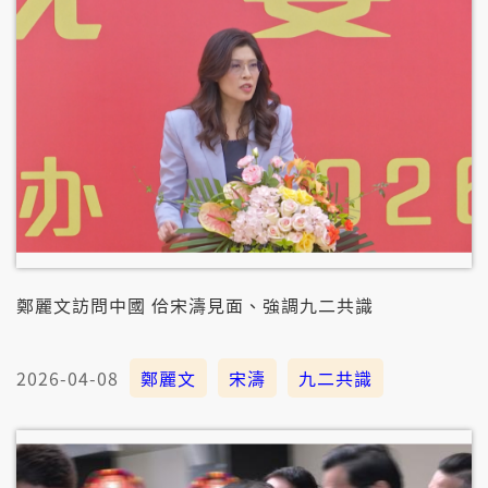
鄭麗文訪問中國 佮宋濤見面、強調九二共識
2026-04-08
鄭麗文
宋濤
九二共識