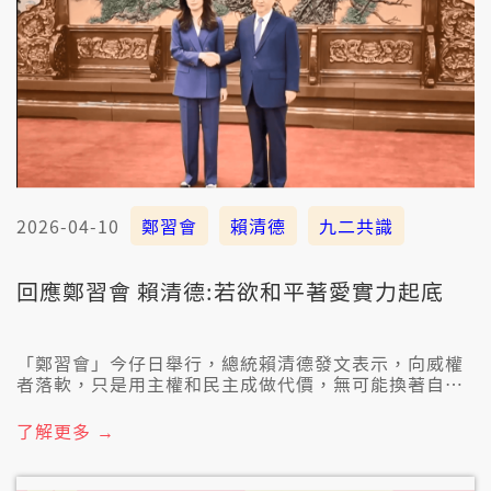
2026-04-10
鄭習會
賴清德
九二共識
回應鄭習會 賴清德:若欲和平著愛實力起底
「鄭習會」今仔日舉行，總統賴清德發文表示，向威權
者落軟，只是用主權和民主成做代價，無可能換著自由
更加袂和平。民進黨立委就批評，若是鄭麗文配合反對
臺獨促進統一，就會予國際社會一種錯誤的訊息。陸委
了解更多 →
會也發表聲明，強調鄭麗文所講的九二共識，是咧幫助
中共消滅中華民國，和平講法實際上就是欲統一，講鄭
習會的內容違背臺灣主流民意。