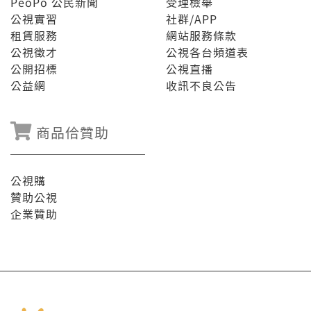
PeoPo 公民新聞
受理檢舉
公視實習
社群/APP
租賃服務
網站服務條款
公視徵才
公視各台頻道表
公開招標
公視直播
公益網
收訊不良公告
商品佮贊助
公視購
贊助公視
企業贊助