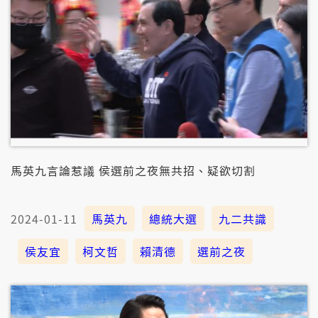
馬英九言論惹議 侯選前之夜無共招、疑欲切割
2024-01-11
馬英九
總統大選
九二共識
侯友宜
柯文哲
賴清德
選前之夜