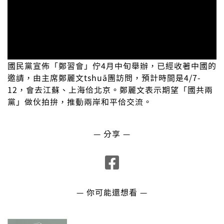
國民黨宣佈「鄭習會」佇4月中旬舉辦，已經收著中國的
邀請，由主席鄭麗文tshuā團訪問，預計時間是4/7-
12，會去江蘇、上海佮北京。鄭麗文表示期望「國共兩
黨」做伙拍拚，推動兩岸和平佮交流。
— 分享 —
— 你可能還想看 —