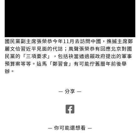
國民黨副主席張榮恭今年11月去訪問中國，撨摵主席鄭
麗文佮習近平見面的代誌；風聲張榮恭有回應北京對國
民黨的「三項要求」，包括袂當通過賴政府提出的軍事
預算案等等。這馬「鄭習會」有可能佇舊曆年前後舉
辦。
— 分享 —
— 你可能還想看 —