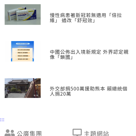
慢性病患著新冠若無適用「倍拉
維」 通改「舒冠效」
中國公佈出入境新規定 外界認定親
像「鎖國」
外交部捐500萬援助熊本 賴總統個
人捐20萬
:::
公廣集團
主題網站