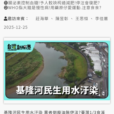
➊腸泌素控制血糖!予人較袂枵通減肥!停注會復肥?
➋WHO指大箍是慢性病!用藥原仔愛運動.注意食食?
➌毋但意志力的問題?大腦測袂著瘦體素是一種病?
➍現代人變大箍關鍵?血糖震盪.情緒食食減袂落來?
邀訪來賓：
莊海華 、 陳昱彰 、 王思恒 、 李佳蕙
👤邀訪來賓:
2025-12-25
莊海華(國泰醫院社區醫學部部主任)
陳昱彰(義大家醫科主治醫生)
王思恒(內湖恆新復健科院長/一分鐘健身教室史考特)
李佳蕙(營養師)
基隆河民生用水汙染 業者倒廢油無伊法?臺灣1/3食溪