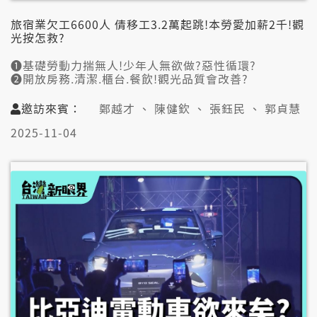
旅宿業欠工6600人 倩移工3.2萬起跳!本勞愛加薪2千!觀
光按怎救?
➊基礎勞動力揣無人!少年人無欲做?惡性循環?
➋開放房務.清潔.櫃台.餐飲!觀光品質會改善?
➌語言.能力符合就通入來!高齡少囝社會趨勢?
➍全球搶勞動力!臺灣移工來源國少?限制傷濟?
邀訪來賓：
鄭越才 、 陳健欽 、 張鈺民 、 郭貞慧
👤邀訪來賓:
2025-11-04
鄭越才(日暉國際渡假村董事長)
陳健欽(資深導遊)
張鈺民(台灣總工會秘書長)
📞視訊連線:
郭貞慧(前台南市觀光旅遊局長)