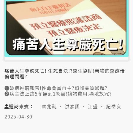
📞視訊連線:
王柏元(台灣性別平等教育協會副理事長)
痛苦人生尊嚴死亡! 生死自決!?醫生協助!善終的醫療佮
倫理問題?
➊破病拖磨艱苦!性命會當自主?照護品質通解?
➋病主法上路5冬無到1%簽!諮詢費用.場地放冗?
自殺袂當解決問題
邀訪來賓：
蔡兆勳 、 洪素卿 、 江盛 、 紀岳良
👤邀訪來賓:
2025-04-30
蔡兆勳（臺大醫院金山分院院長/前台灣安寧緩和醫學會
理事長）
洪素卿（今健康總經理）