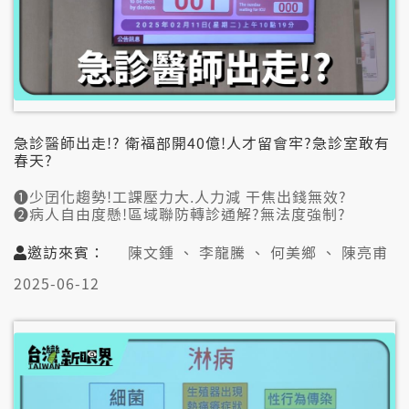
急診醫師出走!? 衛福部開40億!人才留會牢?急診室敢有
春天?
➊少囝化趨勢!工課壓力大.人力減 干焦出錢無效?
➋病人自由度懸!區域聯防轉診通解?無法度強制?
➌服務量超標!中榮第1季斷頭3億!加做加了工?
邀訪來賓：
陳文鍾 、 李龍騰 、 何美鄉 、 陳亮甫
👤邀訪來賓:
2025-06-12
陳文鍾(敏盛醫院總院長/前台大醫院急診醫學部主任)
李龍騰(前衛生署副署長)
何美鄉(公衛專家)
📞視訊連線:
陳亮甫(北市醫師職業工會秘書長/萬芳急診科醫師)
#急診 #急診醫師 #衛福部