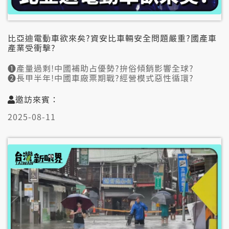
比亞迪電動車欲來矣?資安比車輛安全問題嚴重?國產車
產業受衝擊?
➊產量過剩!中國補助占優勢?拚俗傾銷影響全球?
➋長甲半年!中國車廠票期戰?經營模式惡性循環?
➌對第三國入來毋是頭例!提懸自製率通防洗產地?
邀訪來賓：
👤邀訪來賓:
2025-08-11
葉毓中（汽車達人）
王國臣（中華經濟研究院助研究員）
張勤煜（資深科技顧問）
📞視訊連線:
吳金榮（微驅科技總經理）