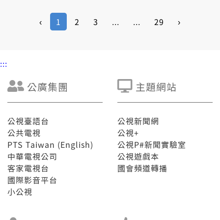
📞視訊連線:
江盛 （衛福部臺東醫院婦產科醫師）
紀岳良（律師/諮商心理師）
‹
1
2
3
...
...
29
›
:::
公廣集團
主題網站
公視臺語台
公視新聞網
公共電視
公視+
PTS Taiwan (English)
公視P#新聞實驗室
中華電視公司
公視遊戲本
客家電視台
國會頻道轉播
國際影音平台
小公視