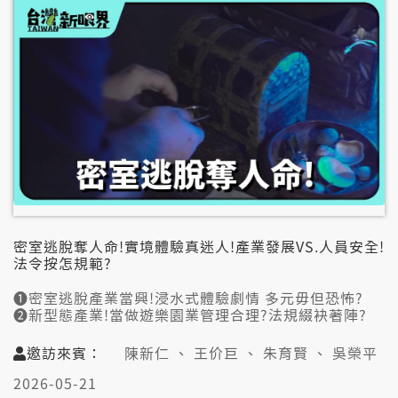
吳欣岱（心臟血管外科醫師）
📞視訊連線:
王正旭（長庚紀念醫院血液腫瘤科教授/民主進步黨立
委/醫師）
密室逃脫奪人命!實境體驗真迷人!產業發展VS.人員安全!
法令按怎規範?
➊密室逃脫產業當興!浸水式體驗劇情 多元毋但恐怖?
➋新型態產業!當做遊樂園業管理合理?法規綴袂著陣?
➌弄假成真!職業安全有閬縫?員工愛訓練風險敏感度?
➍文化幣會使用!無全部佇文創產業內底?娛樂稅愛減?
邀訪來賓：
陳新仁 、 王价巨 、 朱育賢 、 吳榮平
➎上懸標準甲類場所看待!小成本創業 改善生存困難?
2026-05-21