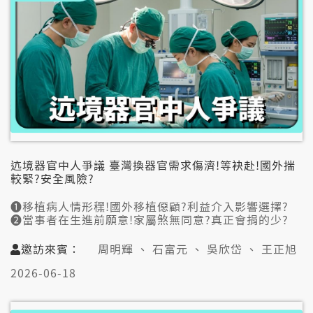
迒境器官中人爭議 臺灣換器官需求傷濟!等袂赴!國外揣
較緊?安全風險?
➊移植病人情形䆀!國外移植僫顧?利益介入影響選擇?
➋當事者在生進前願意!家屬煞無同意?真正會捐的少?
➌境外接受移植!用抗排斥藥愛通報?比對通防止非法?
➍11人活8人!中國來源無透明?違反倫理?民眾毋知影?
邀訪來賓：
周明輝 、 石富元 、 吳欣岱 、 王正旭
➎捐器官毋是性命結束 是延續另外一个性命的開始?
2026-06-18
👤邀訪來賓:
周明輝（台灣國際器官移植關懷協會理事/精神科醫師）
石富元（台大醫院急診部醫師）