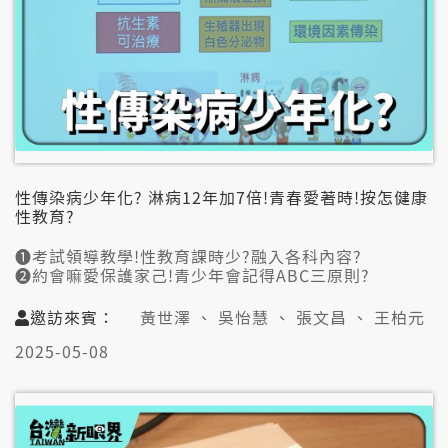
#少囝化 #醫師人力 #醫療量能
性傳染病少年化? 淋病12年加7倍!青春愛著時!按怎健康
性教育?
➊考試領導教學!性教育課時少?融入各科內容?
➋約會嘛愛保護家己!青少年會記得ABC三原則?
➌有的病灶接觸就染著!2成性病保險套防袂牢?
➍網路發達!性教育愈早愈好?自然應對符合趨勢?
邀訪來賓：
黃世澤 、 吳怡慧 、 張文昌 、 王柏元
➎性教育毋但老師的代誌!家長觀念嘛真重要?
2025-05-08
👤邀訪來賓:
黃世澤(不會教小孩行動聯盟理事)
吳怡慧(感染科醫生/未來診所院長)
張文昌(國教行動聯盟常務理事)