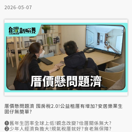
➎運動愛長時間!趣味較重要?跳舞.走健攏會使?
➏大箍肥影響健康!運動增加韌性?對家長做起?
2026-05-07
➐運動了後食卵白質通予筋肉生長!碳水嘛愛食?
👤邀訪來賓:
王宗騰（臺北市立大學體育學系教授兼系主任）
陳祖安（新科運動文學作家）
陳添丁（臺灣體育運動大學主任秘書）
李佳蕙（營養師）
厝價懸問題濟 囤房稅2.0!公益租厝有增加?安居樂業生
囡仔無簡單?
➊舊年生囝率全球上低!觀念改變?佮厝關係無大?
➋少年人經濟負擔大!規氣稅厝就好?食老無保障?