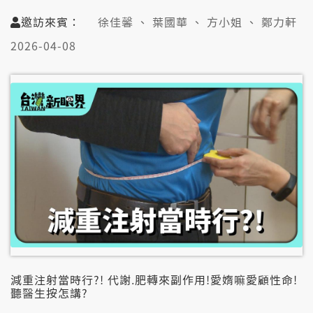
➌稅厝市場無平衡!好產品少?租金起價當咧調整?
➍社會住宅強調家己還錢!租金懸?政府需要介入?
邀訪來賓：
徐佳馨 、 葉國華 、 方小姐 、 鄭力軒
2026-04-08
👤邀訪來賓:
徐佳馨(不動產業企研執行總監)
葉國華(不動產業總經理)
方小姐(租屋族)
📞視訊連線:
鄭力軒(政大社會系教授兼系主任)
減重注射當時行?! 代謝.肥轉來副作用!愛媠嘛愛顧性命!
聽醫生按怎講?