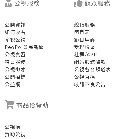
公視服務
觀眾服務
公開資訊
線頂服務
如何收看
節目表
參觀公視
節目申訴
PeoPo 公民新聞
受理檢舉
公視實習
社群/APP
租賃服務
網站服務條款
公視徵才
公視各台頻道表
公開招標
公視直播
公益網
收訊不良公告
商品佮贊助
公視購
贊助公視