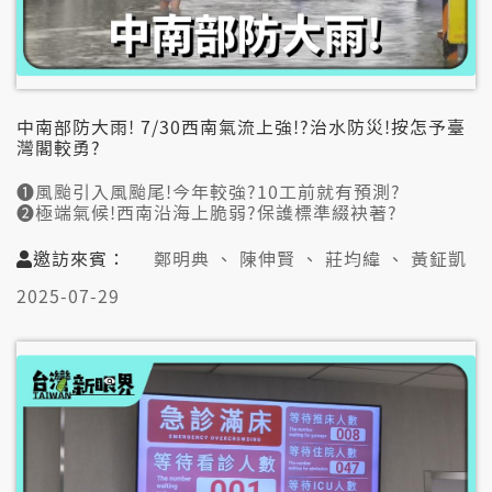
中南部防大雨! 7/30西南氣流上強!?治水防災!按怎予臺
灣閣較勇?
➊風颱引入風颱尾!今年較強?10工前就有預測?
➋極端氣候!西南沿海上脆弱?保護標準綴袂著?
➌治水愛分階段長期規畫!經費.欠工是大問題?
➍水氣分佈罕見!直角直線若結界?集中落較害?
邀訪來賓：
鄭明典 、 陳伸賢 、 莊均緯 、 黃鉦凱
➎定定集中落大水雨!民眾嘛愛改變治水觀念?
➏溫度樓梯式衝懸!極端氣候愛增加韌性防災?
2025-07-29
👤邀訪來賓:
鄭明典(氣象專家)
陳伸賢(前水利署長)
莊均緯(臺灣省土木技師公會理事長)
📞視訊連線:
黃鉦凱(嘉義縣六腳鄉鄉長)