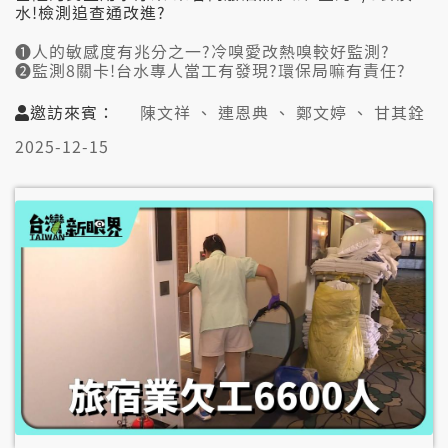
水!檢測追查通改進?
➊人的敏感度有兆分之一?冷嗅愛改熱嗅較好監測?
➋監測8關卡!台水專人當工有發現?環保局嘛有責任?
➌"將誠"涉偷排廢油!毋是頭改?工場愛造冊重罰?
➍家戶淨水器閣燃水有效?水塔.水管愛定期洗?
邀訪來賓：
陳文祥 、 連恩典 、 鄭文婷 、 甘其銓
➎法規完整.管理無落實?地方環保稽查人力無
2025-12-15
👤邀訪來賓:
陳文祥(台灣自來水公司水質處處長)
連恩典(中國國民黨基隆市暖暖區議員)
鄭文婷(民主進步黨仁愛區議員)
甘其銓(嘉南藥理大學環境工程系與觀光系合聘教授)