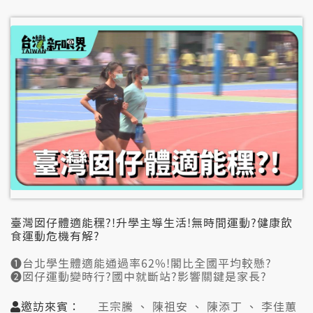
👤邀訪來賓:
陳新仁（密室脫逃設計業主）
王价巨（銘傳大學建築系教授）
朱育賢（密室逃脫迷）
吳榮平（中央警察大學防災研究所副教授）
臺灣囡仔體適能䆀?!升學主導生活!無時間運動?健康飲
食運動危機有解?
➊台北學生體適能通過率62%!閣比全國平均較懸?
➋囡仔運動變時行?國中就斷站?影響關鍵是家長?
➌運動部推動全民運動 鼓勵學校開放運動場館
➍3成囡仔有大箍肥問題!加運動嘛愛控制食食?
邀訪來賓：
王宗騰 、 陳祖安 、 陳添丁 、 李佳蕙