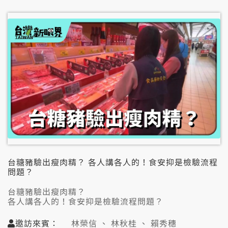
➐AI大數據新時代來臨 教學思辨成做老師挑戰？
👤邀訪來賓：
許建榮（澳洲蒙納許大學中國研究兼任研究員）
吳宸宏（成大全校不分系大二生）
張勤煜（資深科技顧問）
📞視訊連線:
呂健吉（台灣哲學諮商學會理事長）
台糖豬驗出瘦肉精？ 各人講各人的！食安抑是檢驗流程
問題？
台糖豬驗出瘦肉精？
各人講各人的！食安抑是檢驗流程問題？
➊全世界攏違法！價數較懸金仔！摻西布特羅袂和？
邀訪來賓：
林榮信 、 林秋桂 、 賴秀穗
➋中市府未曾未就發佈無夠謹慎？恐驚傷害飼豬業？