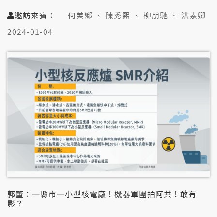
➊星馬疫情夯懸！JN.1過年前變主流？快篩猶是愛？
邀訪來賓：
何美鄉 、 陳秀熙 、 柳朋馳 、 洪素卿
➋類流感疫情破4年新懸！緊注XBB疫苗莫鐵齒？
➌合約牽涉智慧財產！無完全公開毋是臺灣特有？
2024-01-04
➍高端價數引爭議！緊急買較貴正常？過程愛檢討？
➎高端有鋁鹽會累積毒性？專家澄清：傷過譀古！
👤邀訪來賓：
何美鄉（台灣疫苗產業協會理事長）
陳秀熙（臺大流行病學與預防醫學研究所教授）
柳朋馳（新光醫院家醫科主治醫師）
洪素卿（今健康總經理）
郭董：一縣市一小型核電廠！機器軍團拍阿共！敢有
影？