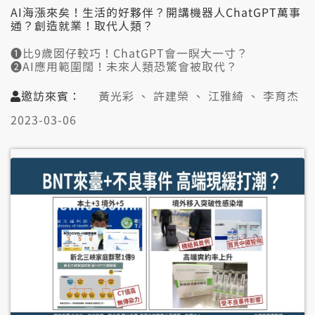
AI海漲來矣！生活的好夥伴？開講機器人ChatGPT萬事
通？創造就業！取代人類？
❶比9歲囡仔較巧！ChatGPT會一瞑大一寸？
❷AI應用範圍闊！未來人類恐驚會被取代？
❸ChatGPT生成式AI無法度控制 中國嘛會驚？
➍新興產業趨勢！AI改變智慧財產權觀念？
邀訪來賓：
黃光彩 、 許建榮 、 江雅綺 、 李育杰
➎AI改變人類思維 加強判斷能力才是正辦
2023-03-06
👤邀訪來賓：
黃光彩（亞洲大學資訊工程學系講座教授）
許建榮（澳洲蒙納許大學兼任研究員）
江雅綺（台灣法律科技協會理事長）
李育杰（陽明交通大學應用數學系教授）