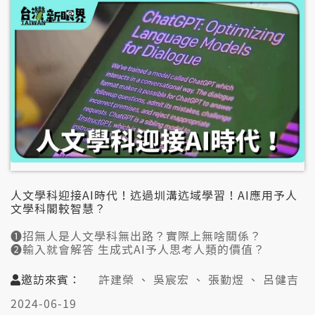
李佳蕙(營養師)
人文學科迎接AI時代！迒過圳溝迒域學習！AI應用予人
文學科閣較智慧？
➊招無人是人文學科無出路？實際上無啥關係？
➋輸入就會解答 生成式AI予人思考人類的價值？
➌弱AI閣需要訓練 猶無法度符合真實物理情形？
➍AI用愈濟學愈濟 人若傷倚靠AI恐驚會被取代？
邀訪來賓：
許建榮 、 吳宸宏 、 張勤煜 、 呂健吉
➎AI嘛無法度取代！創造力是人類上珍貴能力？
➏面對未來AI影響 有願意學習的態度才是關鍵？
2024-06-19