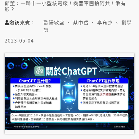
郭董：一縣市一小型核電廠！機器軍團拍阿共！敢有
影？
❶小型核運用真理想？軍用民用無仝！鄰避效應？
❷SMR比傳統核電廠較安全？！核廢料猶原無解？
邀訪來賓：
歐陽敏盛 、 蔡中岳 、 李育杰 、 劉學
❸半屏山起核廠？倚斷層無適合！臺灣有影欠電？
謙
➍郭董：3年內做8萬隻機器人上戰場！有影實際？
➎AI軍事應用濟.判斷比人較準！科幻戰爭毋是夢？
2023-05-04
👤邀訪來賓：
歐陽敏盛（前原能會主委）
蔡中岳（地球公民基金會執行長）
李育杰（陽明交通大學應用數學系教授）
劉學謙（軍事連線雜誌總編輯）