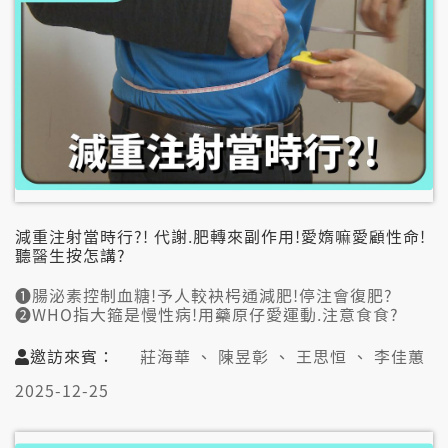
減重注射當時行?! 代謝.肥轉來副作用!愛媠嘛愛顧性命!
聽醫生按怎講?
➊腸泌素控制血糖!予人較袂枵通減肥!停注會復肥?
➋WHO指大箍是慢性病!用藥原仔愛運動.注意食食?
➌毋但意志力的問題?大腦測袂著瘦體素是一種病?
➍現代人變大箍關鍵?血糖震盪.情緒食食減袂落來?
邀訪來賓：
莊海華 、 陳昱彰 、 王思恒 、 李佳蕙
👤邀訪來賓:
2025-12-25
莊海華(國泰醫院社區醫學部部主任)
陳昱彰(義大家醫科主治醫生)
王思恒(內湖恆新復健科院長/一分鐘健身教室史考特)