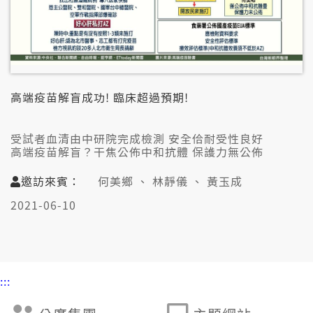
高端疫苗解盲成功! 臨床超過預期!
受試者血清由中研院完成檢測 安全佮耐受性良好
高端疫苗解盲？干焦公佈中和抗體 保護力無公佈
國產疫苗2期中和性抗體 敢會使當做保護性指標？
邀訪來賓：
何美鄉 、 林靜儀 、 黃玉成
👤來賓：
何美鄉（中研院生醫所兼任研究員）
2021-06-10
林靜儀（中山醫婦產科主治醫師）
黃玉成（長庚兒童感染科主治醫師）
:::