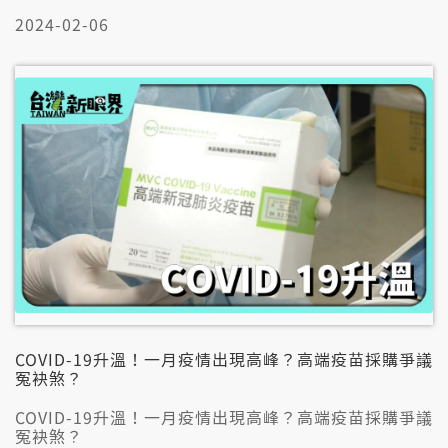
➌中市府驗22改干焦公佈6改！數字差欲8倍無穩定？
2024-02-06
👤邀訪來賓：
林榮信(宜蘭大學生物技術與動物科學系教授)
林秋桂(中華民國養豬協會理事)
賴秀穗(臺大獸醫系名譽教授)
COVID-19升溫！一月疫情出現高峰？高端疫苗採購爭議
冤袂煞？
COVID-19升溫！一月疫情出現高峰？高端疫苗採購爭議
冤袂煞？