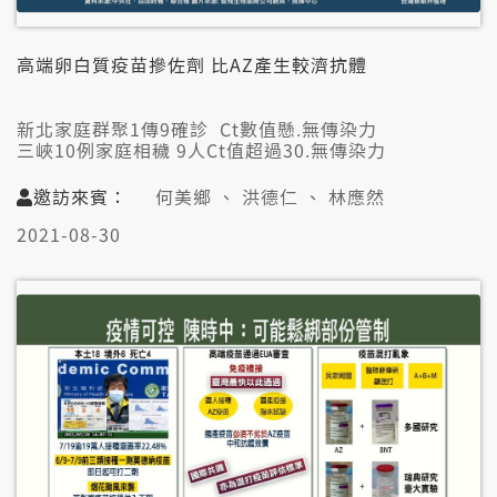
高端卵白質疫苗摻佐劑 比AZ產生較濟抗體
新北家庭群聚1傳9確診 Ct數值懸.無傳染力
三峽10例家庭相穢 9人Ct值超過30.無傳染力
個案確診Ct值懸 驚病毒湠開.對社區影響有偌大？
邀訪來賓：
何美鄉 、 洪德仁 、 林應然
👤來賓：
何美鄉（中研院生醫所兼任研究員）
2021-08-30
洪德仁（台北市醫師公會常務理事）
林應然（中華民國基層醫療協會理事長）