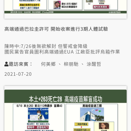
高端通過巴拉圭許可 開始收案進行3期人體試驗
陳時中:7/26後無欲解封 但警戒會降級
國民黨告官員圖利高端通過EUA 江啟臣批評烏箱作業
適當放冗限制平衡經濟 民眾著落實防疫
邀訪來賓：
何美鄉 、 柳朋馳 、 涂醒哲
👤邀訪來賓
2021-07-20
何美鄉（中研院生醫所兼任研究員）
柳朋馳（新光醫院家醫科主治醫師）
涂醒哲（前衛生署長）