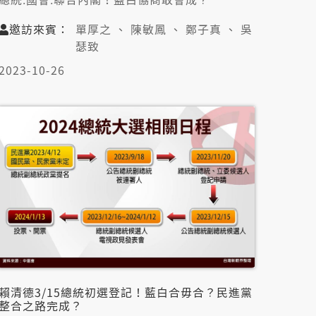
❶藍逼婚柯文哲！？愛佇仝一張選票才會贏？
邀訪來賓：
單厚之 、 陳敏鳳 、 鄭子真 、 吳
❷結果逐家攏知知？藍白合搬一齣戲拚聲量？
瑟致
❸賴清德聲量邊緣化！綠閣煏歹代！關關過？
👤邀訪來賓：
2023-10-26
單厚之（資深媒體人）
陳敏鳳（資深媒體人）
鄭子真（中國文化大學政治學系教授）
吳瑟致（台灣智庫中國問題研究中心主任）
賴清德3/15總統初選登記！藍白合毋合？民進黨
整合之路完成？