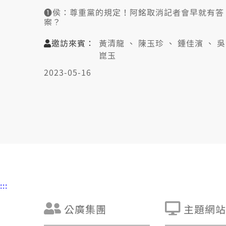
❶侯：尊重黨的規定！阿銘取消記者會早就有答
案？
❷藍驚侯做第2个"李登輝"？欲贏關鍵袂使三跤
㧣？
邀訪來賓：
黃清龍 、 陳玉珍 、 鍾佳濱 、 吳
❸朱立倫這斗僫撨摵！風聲欲招阿銘做不分區立
崑玉
委？
➍兩岸論述有精差！侯無講九二共識！北京嘛會
2023-05-16
驚？
➎中國戰狼外交濟濟國厭𤺪！親美友中啥人做會
到？
👤邀訪來賓：
黃清龍（信民兩岸協會理事長）
陳玉珍（中國國民黨金門縣立委）
鍾佳濱（民進黨屏東縣立委）
吳崑玉（政治評論員）
:::
公廣集團
主題網站