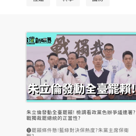
朱立倫發動全臺罷賴! 檢調看政黨色辦爭議連署?
戰獨裁罷總統的正當性?
➊罷賴條件懸!藍綠對決保熱度?朱黨主席保衛
戰?