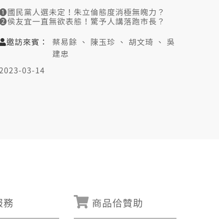
❶國民黨人選未定！朱立倫態度消極無魄力？
❷侯友宜一直無欲表態！驚予人講落跑市長？
❸九合一反映驚戰爭 賴清德講和平保臺得民心？
➍習近平連任閣喝統一 中國兩手策略影響臺灣？
邀訪來賓：
蔡易餘 、 陳玉珍 、 胡文琦 、 吳
建忠
👤邀訪來賓：
2023-03-14
蔡易餘（民進黨立委）
陳玉珍（中國國民黨立委）
胡文琦（政治評論員）
吳建忠（台北海洋科大通識中心副教授）
服務
商品佮贊助