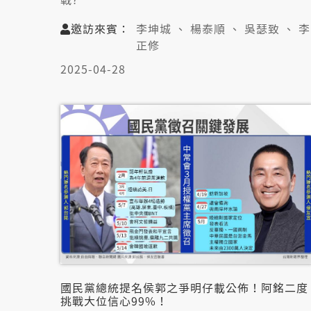
➋卓揆拜會黨團!藍釋出善意?4100億欲說服蓋
拚?
邀訪來賓：
李坤城 、 楊泰順 、 吳瑟致 、 李
➌賴無滿意度新懸!民眾無信任?兩岸交流無共
正修
識?
2025-04-28
👤邀訪來賓:
李坤城(民主進步黨新北市立委)
楊泰順(中國文化大學政治學系退休教授)
吳瑟致(台灣智庫諮詢委員)
李正修(國政基金會副研究員)
國民黨總統提名侯郭之爭明仔載公佈！阿銘二度
挑戰大位信心99%！