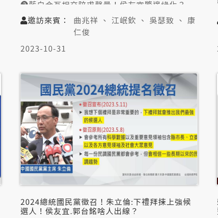
❷藍白合互相交陪求聲量！侯友宜驚邊緣化？
❸合作會當避免一黨獨大？政治學概念清楚？
邀訪來賓：
曲兆祥 、 江岷欽 、 吳瑟致 、 康
仁俊
👤邀訪來賓：
2023-10-31
曲兆祥（臺師大政治所教授）
江岷欽（世新大學新聞系客座教授）
吳瑟致（台灣智庫中國問題研究中心主任）
康仁俊（資深媒體人）
2024總統國民黨徵召！朱立倫:下禮拜捒上強候
選人！侯友宜.郭台銘啥人出線？