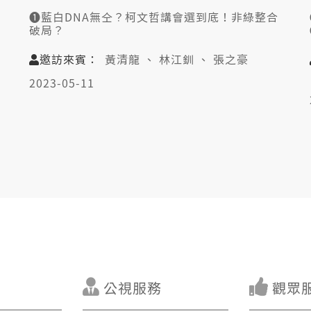
❶藍白DNA無仝？柯文哲講會選到底！非綠整合
破局？
❷侯友宜:臺灣未來2300萬人決定！會踏著中國
紅線？
邀訪來賓：
黃清龍 、 林江釧 、 張之豪
❸民進黨穩贏？8年慣例僫拍破！國民黨和美關
係䆀？
2023-05-11
👤邀訪來賓：
黃清龍（信民兩岸協會理事長）
林江釧（中國國民黨組發會副主委）
張之豪（民進黨基隆市議員）
公視服務
觀眾