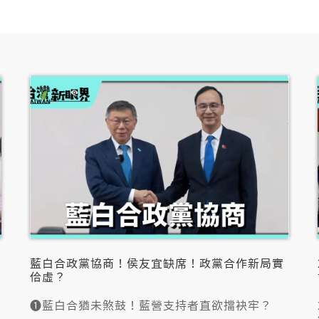
藍白合政黨協商！侯友宜缺席！政黨合作新局實
佮虛？
❶藍白合猶未煞鼓！藍營支持者直欲擋袂牢？