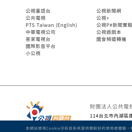
公視臺語台
公視新聞網
公共電視
公視+
PTS Taiwan (English)
公視P#新聞實
中華電視公司
公視遊戲本
客家電視台
國會頻道轉播
國際影音平台
小公視
財團法人公共電
114台北市內湖區
客服專線: 02-8752
本網站使用Cookie分析技術來提供閣較好的使用者體驗
客服信箱: support@t