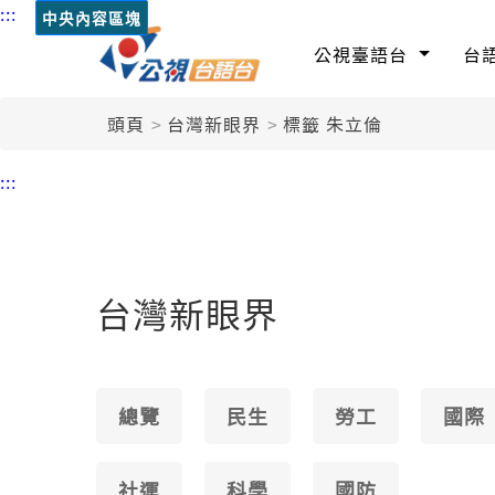
:::
中央內容區塊
公視臺語台
台
頭頁
台灣新眼界
標籤 朱立倫
:::
台灣新眼界
總覽
民生
勞工
國際
社運
科學
國防