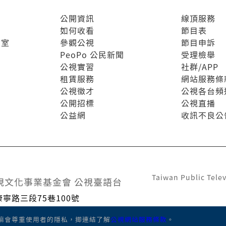
公開資訊
線頂服務
如何收看
節目表
驗室
參觀公視
節目申訴
PeoPo 公民新聞
受理檢舉
公視實習
社群/APP
租賃服務
網站服務條
公視徵才
公視各台頻
公開招標
公視直播
公益網
收訊不良公
Taiwan Public Telev
視文化事業基金會 公視臺語台
康寧路三段75巷100號
1600
，嘛會尊重使用者的隱私，揤連結了解
公視網站服務條款
。
aigi.pts.org.tw