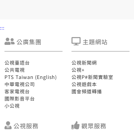
李正修（國政基金會副研究員）
吳瑟致（台灣智庫諮詢委員）
黃清龍（信民兩岸協會理事長）
:::
公廣集團
主題網站
公視臺語台
公視新聞網
公共電視
公視+
PTS Taiwan (English)
公視P#新聞實驗室
中華電視公司
公視遊戲本
客家電視台
國會頻道轉播
國際影音平台
小公視
公視服務
觀眾服務