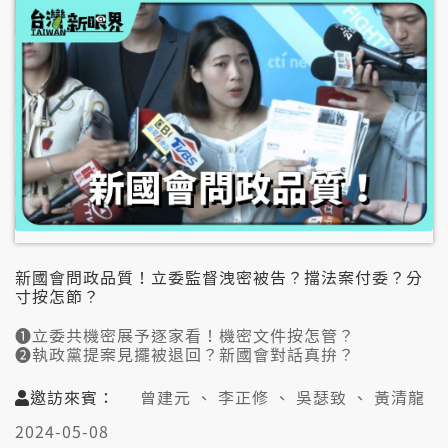
#大罷免 #倒閣 #在野黨
#國民黨 #民進黨 #在野峰會
＝＝＝＝＝＝＝＝＝＝＝＝＝＝＝＝＝＝＝＝＝
👇用台語看世界，愛看台灣新眼界
https://www.taigitv.org.tw/tnv
🔔訂閱台灣新眼界YT：https://www.youtube.com/c/
台灣新眼界
📺️公視台語台：有線/MOD14頻道/數位6頻道
首播 拜一到拜四22:00
重播 隔日01:00、10:00
新國會問政品質！立委監督洩密被告？擋法案付委？分
寸按怎節？
➊立委共機密展予逐家看！機密文件按怎管？
➋執政黨提案見擺被退回？新國會對話真拚？
➌藍白聯手.綠拄困難！三黨總召攏換掉較緊？
➍在野報鳥鼠仔冤！新民意變衝突來源僫解？
邀訪來賓：
曾建元 、 李正修 、 吳瑟致 、 黃清龍
👤邀訪來賓：
2024-05-08
曾建元（公民監督國會聯盟理事長）