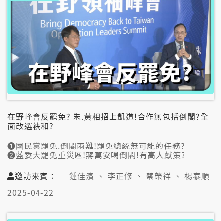
在野峰會反罷免? 朱.黃相招上凱道!合作無包括倒閣?全
面改選袂和?
➊國民黨罷免.倒閣兩難!罷免總統無可能的任務?
➋藍委大罷免重災區!蔣萬安喝倒閣!有高人獻策?
➌罷藍委二階破20區!風聲8成伨倒閣?綠無一定贏?
邀訪來賓：
鍾佳濱 、 李正修 、 蔡榮祥 、 楊泰順
👤邀訪來賓:
2025-04-22
鍾佳濱（民進黨屏東縣立委）
李正修（國政基金會副研究員）
蔡榮祥（中正大學政治學系教授）
楊泰順（中國文化大學政治學系退休教授）