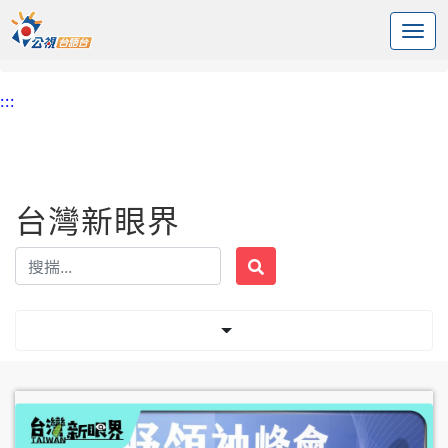
:::
中央內容區塊
頭頁
台灣新眼界
標籤 在野黨
:::
台灣新眼界