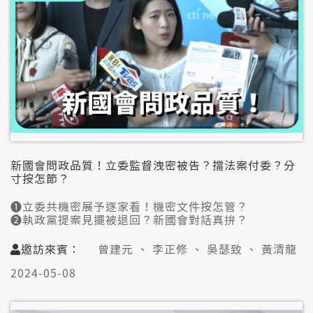
新國會問政品質！立委監督洩密被告？擋法案付委？分
寸按怎節？
➊立委共機密展予逐家看！機密文件按怎管？
➋執政黨提案見擺被退回？新國會對話真拚？
➌藍白聯手.綠拄困難！三黨總召攏換掉較緊？
➍在野報鳥鼠仔冤！新民意變衝突來源僫解？
邀訪來賓：
曾建元 、 李正修 、 吳瑟致 、 黃清龍
👤邀訪來賓：
2024-05-08
曾建元（公民監督國會聯盟理事長）
李正修（國政基金會副研究員）
吳瑟致（台灣智庫諮詢委員）