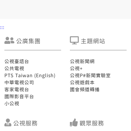
➍半導體在兩岸與世界產業結構的角色？臺灣能否有其
他護國神山？
👤邀訪來賓：
蔡玉真（資深媒體人）
:::
陳怡伸（律師）
高仁山（元智大學EMBA副教授）
公廣集團
主題網站
📞現場連線：
黃帝穎（律師）
公視臺語台
公視新聞網
公共電視
公視+
PTS Taiwan (English)
公視P#新聞實驗室
中華電視公司
公視遊戲本
客家電視台
國會頻道轉播
國際影音平台
小公視
公視服務
觀眾服務