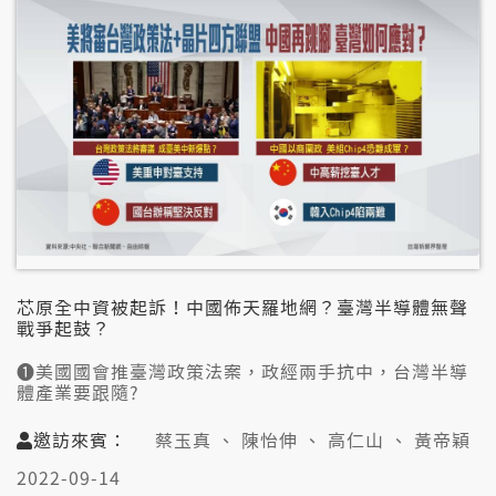
黃清龍（信民兩岸協會理事長）
芯原全中資被起訴！中國佈天羅地網？臺灣半導體無聲
戰爭起鼓？
➊美國國會推臺灣政策法案，政經兩手抗中，台灣半導
體產業要跟隨?
➋芯原假外企真中資，反制中國挖角人才，以違反兩岸
條例起訴真有效？
邀訪來賓：
蔡玉真 、 陳怡伸 、 高仁山 、 黃帝穎
➌人力技術續流中國？安全考量，與日美合作可以？半
導體人才荒知多少？
2022-09-14