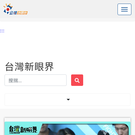
:::
中央內容區塊
頭頁
台灣新眼界
標籤 兩岸條例
:::
台灣新眼界