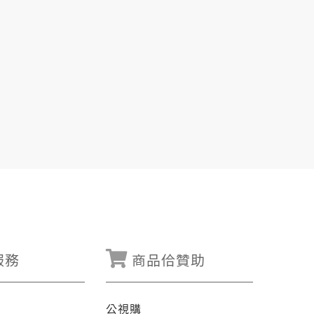
服務
商品佮贊助
公視購