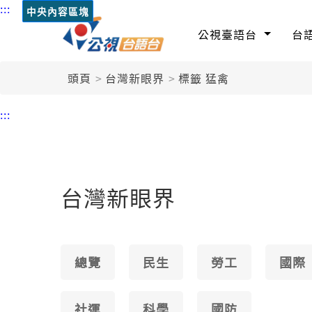
:::
中央內容區塊
公視臺語台
台
頭頁
台灣新眼界
標籤 猛禽
:::
台灣新眼界
總覽
民生
勞工
國際
社運
科學
國防