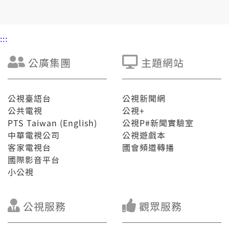
👤邀訪來賓:
蘇信維(鼠害防治專家/疾管署鼠害防治與監測特約講師)
胡家瑒(台北市西新里里長)
:::
王齡敏(台灣猛禽研究會救傷站主任/獸醫師)
蔡令儀(美國范德堡大學歷史系博士生/漢醫師)
公廣集團
主題網站
📞視訊連線:
吳怡慧(感染科醫生/未來診所院長)
公視臺語台
公視新聞網
公共電視
公視+
PTS Taiwan (English)
公視P#新聞實驗室
中華電視公司
公視遊戲本
客家電視台
國會頻道轉播
國際影音平台
小公視
公視服務
觀眾服務