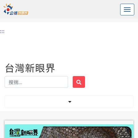
:::
中央內容區塊
頭頁
台灣新眼界
標籤 鼠害
:::
台灣新眼界