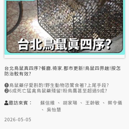
台北鳥鼠真四序?餐廳.徛家.都市更新!鳥鼠四界趖!按怎
防治較有效?
➊鳥鼠藥仔愛斟酌!野生動物恐驚食著?上尾手段?
➋6成死亡猛禽鳥鼠藥殘留!粉鳥鷹甚至超過9成?
➌日本時代嘛有鳥鼠仔症!漢醫嘛加入防疫行動?
➍社區防鳥鼠!先認捌種類?糞埽.水溝仔愛清清氣?
邀訪來賓：
蘇信維 、 胡家瑒 、 王齡敏 、 蔡令儀
➎都更鳥鼠搬厝!審查納鳥鼠仔症?建商愛先處理?
、 吳怡慧
➏鳥鼠藥無咧管!囡仔嘛買會著?其他國家有限制?
➐拄著鳥鼠仔先共喙罨掛起來!屎尿愛用漂白水清?
2026-05-05