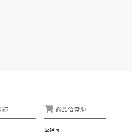
服務
商品佮贊助
公視購