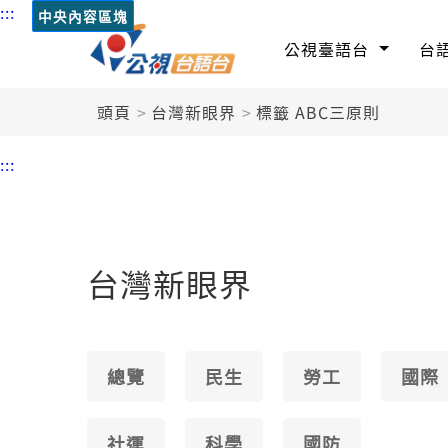
:::
中央內容區塊
公視臺語台
台
頭頁
台灣新眼界
標籤 ABC三原則
:::
台灣新眼界
總覽
民生
勞工
國際
社運
科學
國防