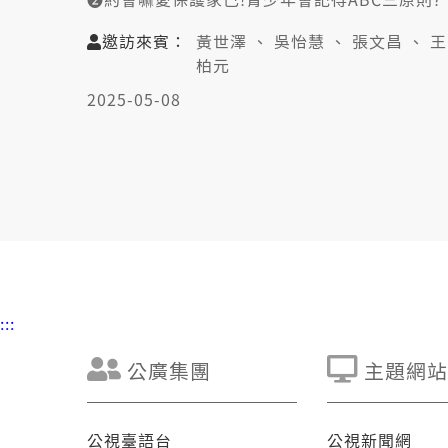
➌有的病灶接觸就染著!2成性病保險套防袂牢?
➍網路發達!性教育愈早愈好?自然應對符合趨
邀訪來賓：
黃世澤 、 吳怡慧 、 張文昌 、 王
勢?
柏元
➎性教育毋但老師的代誌!家長觀念嘛真重要?
2025-05-08
👤邀訪來賓:
黃世澤(不會教小孩行動聯盟理事)
吳怡慧(感染科醫生/未來診所院長)
張文昌(國教行動聯盟常務理事)
📞視訊連線:
王柏元(台灣性別平等教育協會副理事長)
:::
公廣集團
主題網站
公視臺語台
公視新聞網