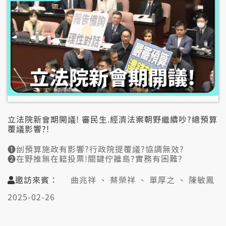
立法院新會期開議! 審民生.經濟法案朝野繼續吵?總預算
覆議影響?!
➊刣預算施政有影響?行政院提覆議?協調無效?
➋在野推無在籍投票!關鍵佇離島?實務有困難?
➌提醒不分區莫鬧!朱立倫出面矣?氣氛會轉變?
➍新會期閣冤?死結敨袂開!青貓仔咬雞毋肯放?
邀訪來賓：
曲兆祥 、 蔡榮祥 、 單厚之 、 陳敏鳳
👤邀訪來賓:
2025-02-26
曲兆祥 (台師大政治所教授)
蔡榮祥 (中正大學政治學系教授)
單厚之 (資深媒體人)