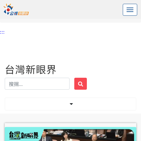
:::
中央內容區塊
頭頁
台灣新眼界
標籤 開議
:::
台灣新眼界