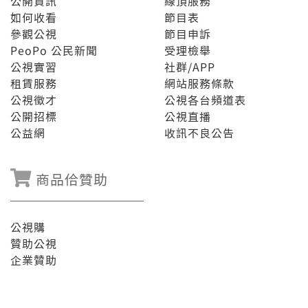
公開資訊
線頂服務
如何收看
節目表
參觀公視
節目申訴
PeoPo 公民新聞
受理檢舉
公視實習
社群/APP
租賃服務
網站服務條款
公視徵才
公視各台頻道表
公開招標
公視直播
公益網
收訊不良公告
商品佮贊助
公視購
贊助公視
企業贊助