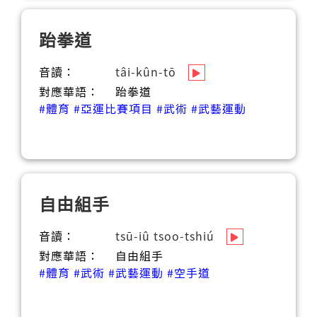
跆拳道
音讀：
tâi-kûn-tō
對應華語：
跆拳道
#體育
#亞運比賽項目
#武術
#武藝運動
自由組手
音讀：
tsū-iû tsoo-tshiú
對應華語：
自由組手
#體育
#武術
#武藝運動
#空手道