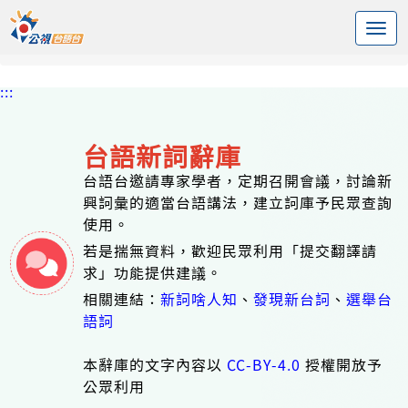
:::
中央內容區塊
頭頁
台語新詞辭庫
標籤 武術
:::
台語新詞辭庫
台語台邀請專家學者，定期召開會議，討論新
興詞彙的適當台語講法，建立詞庫予民眾查詢
使用。
若是揣無資料，歡迎民眾利用「提交翻譯請
求」功能提供建議。
相關連結：
新詞啥人知
、
發現新台詞
、
選舉台
語詞
本辭庫的文字內容以
CC-BY-4.0
授權開放予
公眾利用