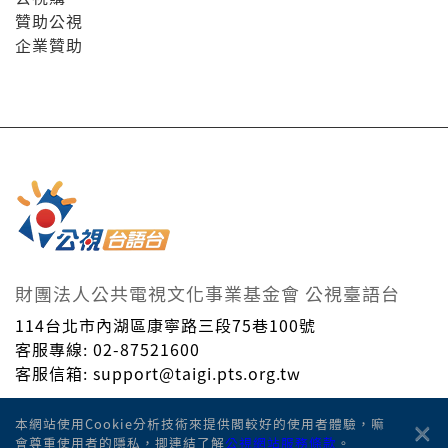
贊助公視
企業贊助
財團法人公共電視文化事業基金會 公視臺語台
114台北市內湖區康寧路三段75巷100號
客服專線: 02-87521600
客服信箱: support@taigi.pts.org.tw
Taiwan Public Television Service Foundation. © All
×
本網站使用Cookie分析技術來提供閣較好的使用者體驗，嘛
Rights Reserved.
會尊重使用者的隱私，揤連結了解
公視網站服務條款
。