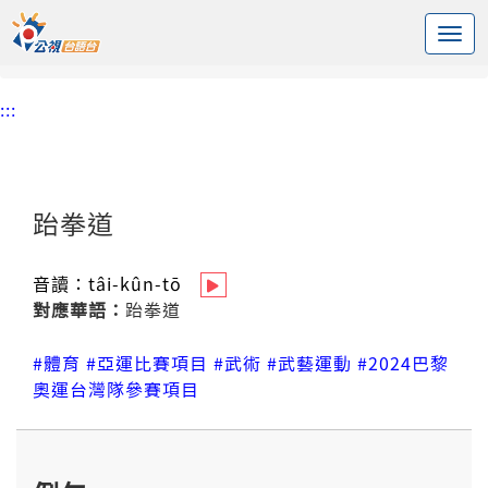
:::
中央內容區塊
頭頁
台語新詞辭庫
跆拳道
:::
跆拳道
音讀：
tâi-kûn-tō
對應華語：
跆拳道
#體育
#亞運比賽項目
#武術
#武藝運動
#2024巴黎
奧運台灣隊參賽項目