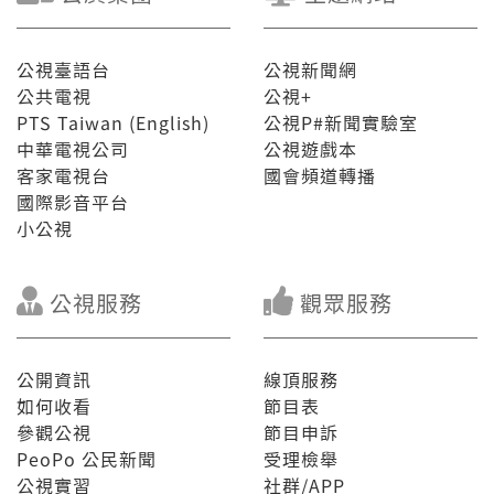
公視臺語台
公視新聞網
公共電視
公視+
PTS Taiwan (English)
公視P#新聞實驗室
中華電視公司
公視遊戲本
客家電視台
國會頻道轉播
國際影音平台
小公視
公視服務
觀眾服務
公開資訊
線頂服務
如何收看
節目表
參觀公視
節目申訴
PeoPo 公民新聞
受理檢舉
公視實習
社群/APP