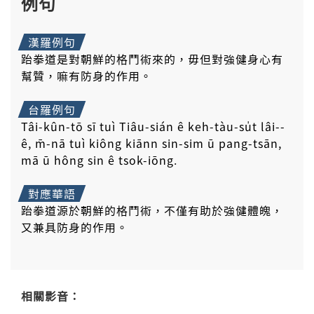
例句
漢羅例句
跆拳道是對朝鮮的格鬥術來的，毋但對強健身心有
幫贊，嘛有防身的作用。
台羅例句
Tâi-kûn-tō sī tuì Tiâu-sián ê keh-tàu-su̍t lâi--
ê, m̄-nā tuì kiông kiānn sin-sim ū pang-tsān,
mā ū hông sin ê tsok-iōng.
對應華語
跆拳道源於朝鮮的格鬥術，不僅有助於強健體魄，
又兼具防身的作用。
相關影音：