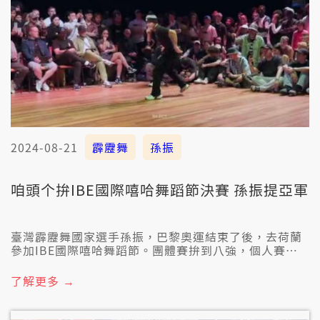
2024-08-21
霹靂舞
孫振
咱頭个拚IBE國際嘻哈舞蹈節決賽 孫振提亞軍
臺灣霹靂舞國家選手孫振，巴黎奧運結束了後，去荷蘭
參加IBE國際嘻哈舞蹈節。團體賽拚到八強，個人賽衝
入決賽，提著亞軍，拍破臺灣的紀錄。
了解更多 →