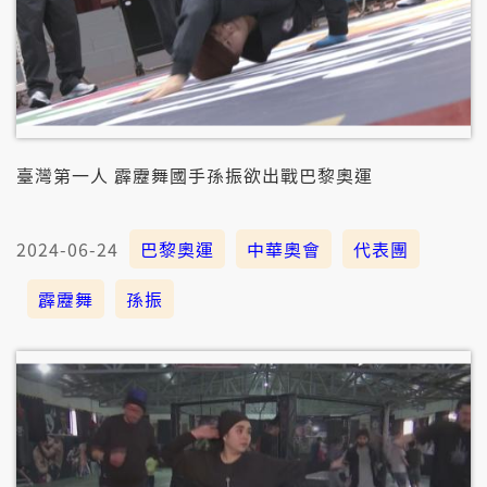
臺灣第一人 霹靂舞國手孫振欲出戰巴黎奧運
2024-06-24
巴黎奧運
中華奧會
代表團
霹靂舞
孫振