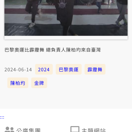
巴黎奧運比霹靂舞 總負責人陳柏均來自臺灣
2024-06-14
2024
巴黎奧運
霹靂舞
陳柏均
金牌
:::
公廣集團
主題網站