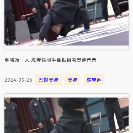
臺灣頭一人 霹靂舞國手孫振搶著奧運門票
2024-06-25
巴黎奧運
奧運
霹靂舞