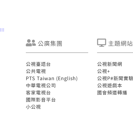
:::
公廣集團
主題網站
公視臺語台
公視新聞網
公共電視
公視+
PTS Taiwan (English)
公視P#新聞實
中華電視公司
公視遊戲本
客家電視台
國會頻道轉播
國際影音平台
小公視