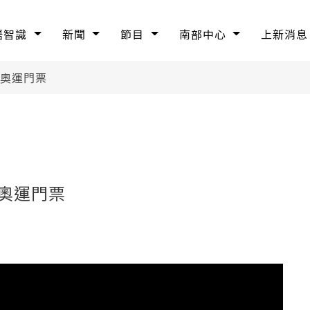
語智識
新聞
節目
南部中心
上新消息
著奧運門票
奧運門票