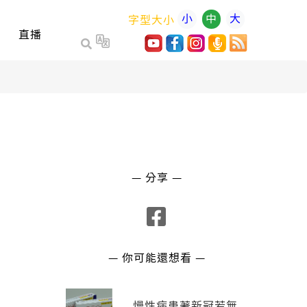
小
中
大
字型大小
直播
— 分享 —
— 你可能還想看 —
慢性病患著新冠若無