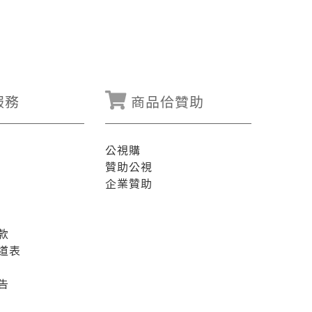
服務
商品佮贊助
公視購
贊助公視
企業贊助
款
道表
告