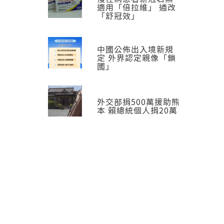
適用「倍拉維」 通改
「舒冠效」
中國公佈出入境新規
定 外界認定親像「鎖
國」
外交部捐500萬援助熊
本 賴總統個人捐20萬