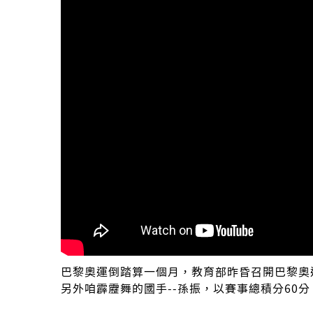
巴黎奧運倒踏算一個月，教育部昨昏召開巴黎奧
另外咱霹靂舞的國手--孫振，以賽事總積分60