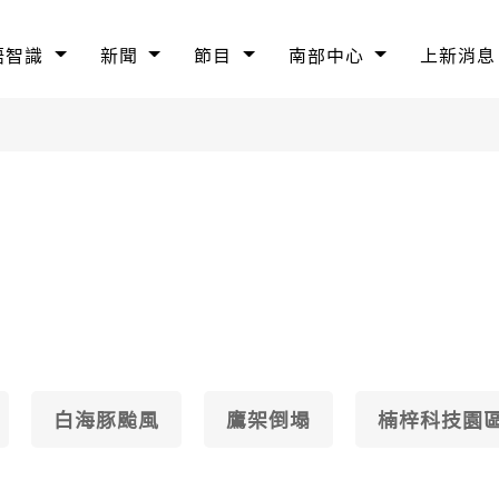
語智識
新聞
節目
南部中心
上新消息
白海豚颱風
鷹架倒塌
楠梓科技園