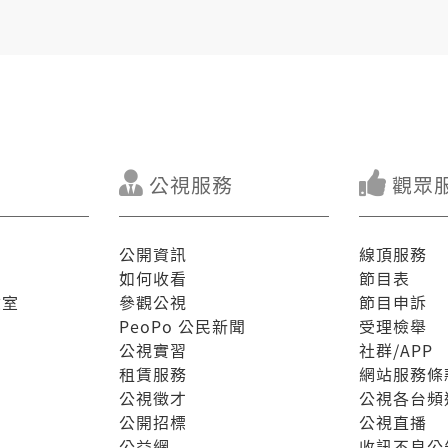
公視服務
觀眾
公開資訊
線頂服務
如何收看
節目表
驗室
參觀公視
節目申訴
PeoPo 公民新聞
受理檢舉
公視實習
社群/APP
租賃服務
網站服務條
公視徵才
公視各台頻
公開招標
公視直播
公益網
收訊不良公