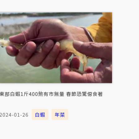
東部白蝦1斤400煞有市無量 春節恐驚僫食著
2024-01-26
白蝦
年菜