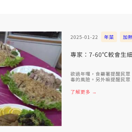
2025-01-22
年菜
加
專家：7-60℃較會生
欲過年囉，食藥署提醒民眾
毒的風險。另外嘛提醒民眾
70度，細菌會湠甲上厲害
了解更多 →