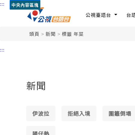
:::
中央內容區塊
公視臺語台
台
頭頁
新聞
標籤 年菜
:::
新聞
伊波拉
拒絕入境
圍籬倒塌
腸仔熱