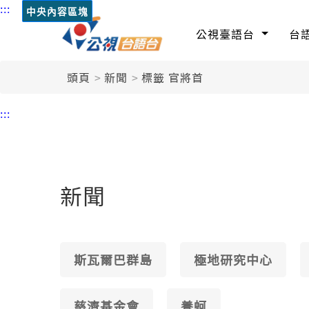
:::
中央內容區塊
公視臺語台
台
頭頁
新聞
標籤 官將首
:::
新聞
斯瓦爾巴群島
極地研究中心
慈濟基金會
養蚵