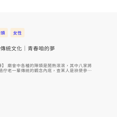
陣頭
女性
頭傳統文化｜青春咱的夢
：出陣】 廟會中各種的陣頭是鬧熱滾滾，其中八家將
過佇老一輩傳統的觀念內底，查某人是袂使參與
念漸漸提升，陣頭文化已經毋是干焦屬於查埔人
對傳統文化真有興趣的少年查某囡仔，成立一團
走傱， 𪜶用行動證明，性別無應該是信仰佮夢想
。 公視臺語台《青春！咱的夢》9/13這禮拜六
女子官將首欲如何改變廟會陣頭的傳統想法。