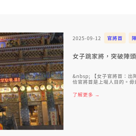
2025-09-12
官將首
女子跳家將，突破陣
&nbsp; 【女子官將首
佮官將首是上唌人目的。毋
陣頭的。但是性別平權的觀
的舞台。 佇高雄就有一陣
了解更多 →
『女子官將首』佇逐个廟會
的阻礙，是文化的傳承佮創新
暗時7點半，做伙來看這陣