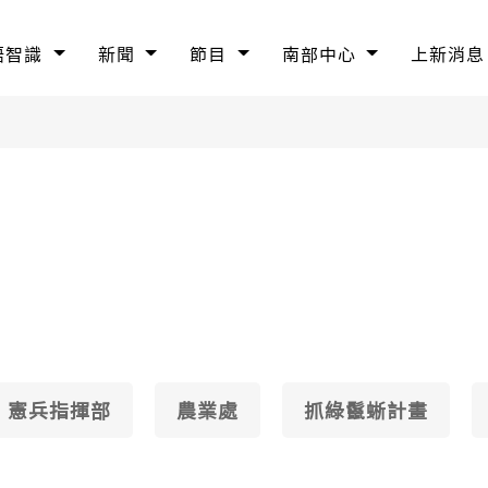
語智識
新聞
節目
南部中心
上新消息
憲兵指揮部
農業處
抓綠鬣蜥計畫