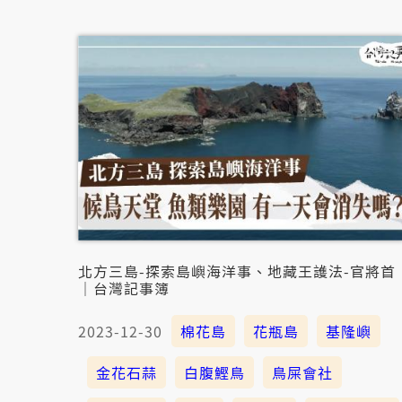
北方三島-探索島嶼海洋事、地藏王護法-官將首
｜台灣記事簿
2023-12-30
棉花島
花瓶島
基隆嶼
金花石蒜
白腹鰹鳥
鳥屎會社