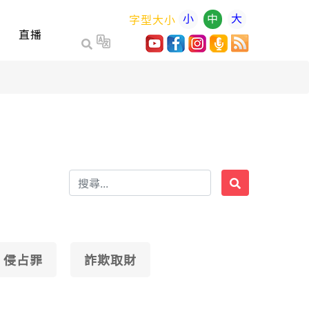
小
中
大
字型大小
直播
侵占罪
詐欺取財