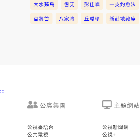
大水薙鳥
耆艾
彭佳嶼
一支釣魚法
官將首
八家將
丘璦珍
新莊地藏庵
:::
公廣集團
主題網站
公視臺語台
公視新聞網
公共電視
公視+