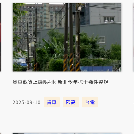
貨車載貨上懸限4米 新北今年掠十幾件違規
2025-09-10
貨車
限高
台電