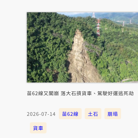
苗62線又閣崩 落大石摃貨車、駕駛好運逃死劫
2026-07-14
苗62線
土石
崩塌
貨車