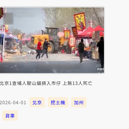
北京1查埔人駛山貓挵入市仔 上無13人死亡
2026-04-01
北京
挖土機
加州
貨車