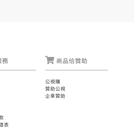
服務
商品佮贊助
公視購
贊助公視
企業贊助
款
道表