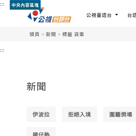
:::
中央內容區塊
公視臺語台
台
頭頁
新聞
標籤 貨車
:::
新聞
伊波拉
拒絕入境
圍籬倒塌
腸仔熱