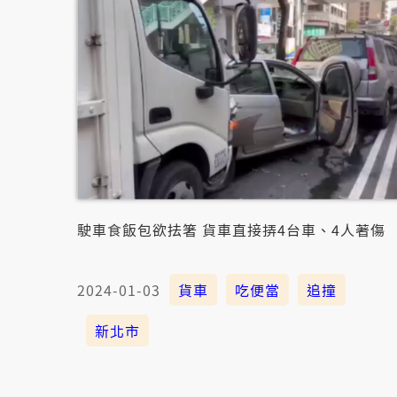
駛車食飯包欲抾箸 貨車直接挵4台車、4人著傷
2024-01-03
貨車
吃便當
追撞
新北市