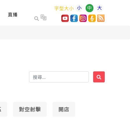
小
中
大
字型大小
直播
區
對空射擊
開店