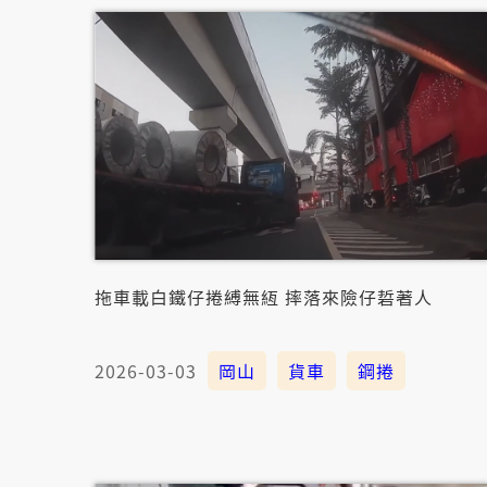
拖車載白鐵仔捲縛無絚 摔落來險仔硩著人
2026-03-03
岡山
貨車
鋼捲