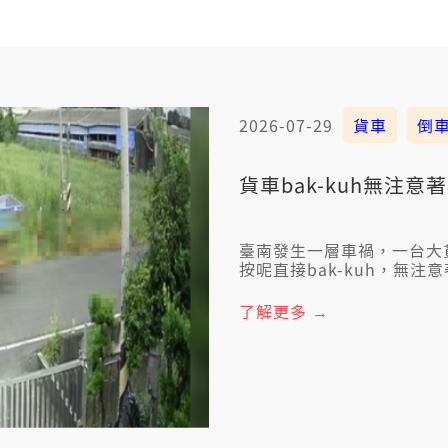
2026-07-29
貨車
倒
貨車bak-kuh無注
臺南發生一層車禍，一台大
按呢直接bak-kuh，無注意著後
當場共人挵倒、閣拖欲一百
險。
了解更多 →