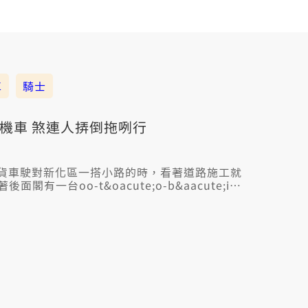
車
騎士
意著機車 煞連人挵倒拖咧行
貨車駛對新化區一搭小路的時，看著道路施工就
面閣有一台oo-t&oacute;o-b&aacute;i，
公尺。佳哉這个騎士干焦一寡摖傷，並無性命危