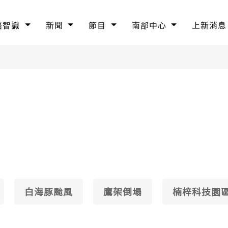
語智識
新聞
節目
南部中心
上新消息
白海豚颱風
鷹架倒塌
楠梓科技園