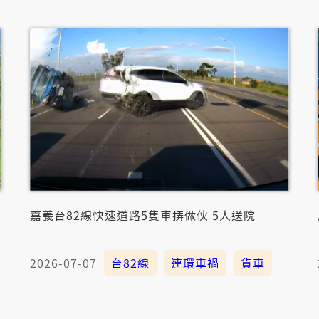
嘉義台82線快速道路5隻車挵做伙 5人送院
2026-07-07
台82線
連環車禍
貨車