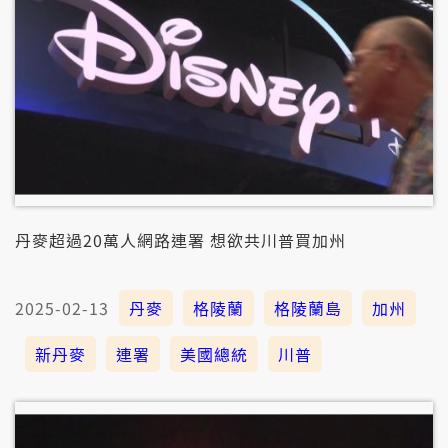
丹麥超過20萬人網路連署 想欲共川普買加州
2025-02-13
丹麥
格陵蘭
格陵蘭島
加州
新丹麥
連署
美國總統
川普