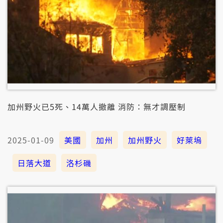
加州野火已5死、14萬人撤離 消防：無才調壓制
2025-01-09
美國
加州
加州野火
好萊塢
日落大道
洛杉磯