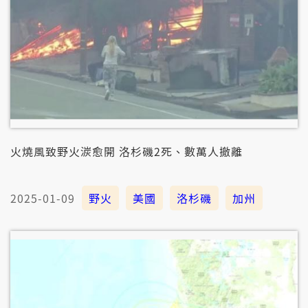
火燒風致野火湠愈開 洛杉磯2死、數萬人撤離
2025-01-09
野火
美國
洛杉磯
加州