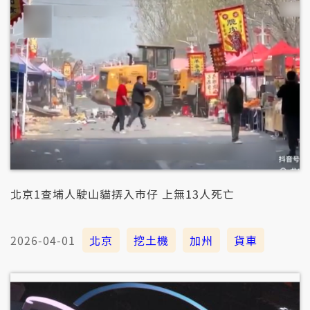
北京1查埔人駛山貓挵入市仔 上無13人死亡
2026-04-01
北京
挖土機
加州
貨車