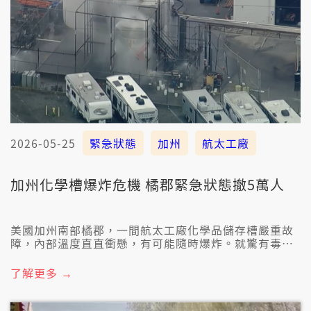
2026-05-25
緊急狀態
加州
航太工廠
加州化學槽爆炸危機 橘郡緊急狀態撤5萬人
美國加州南部橘郡，一間航太工廠化學品儲存槽嚴重故
障，內部溫度直直衝懸，有可能隨時爆炸。就驚有毒的
氣體引起災難死傷，加州州長已經緊急宣佈橘郡緊急狀
態，大規模疏開五萬个居民。目前儲存槽上頂頭有發現
了解更多 →
一搭必巡，有可能敨放內部壓力，降低爆炸的機會。