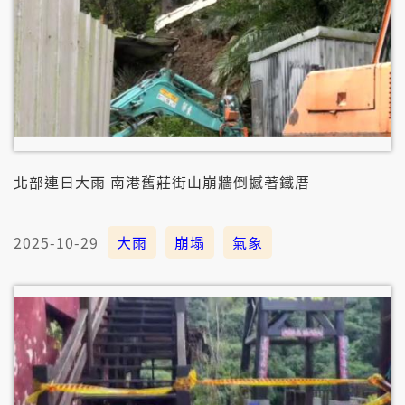
北部連日大雨 南港舊莊街山崩牆倒撼著鐵厝
2025-10-29
大雨
崩塌
氣象