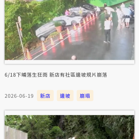
6/18下晡落生狂雨 新店有社區邊坡規片崩落
2026-06-19
新店
邊坡
崩塌