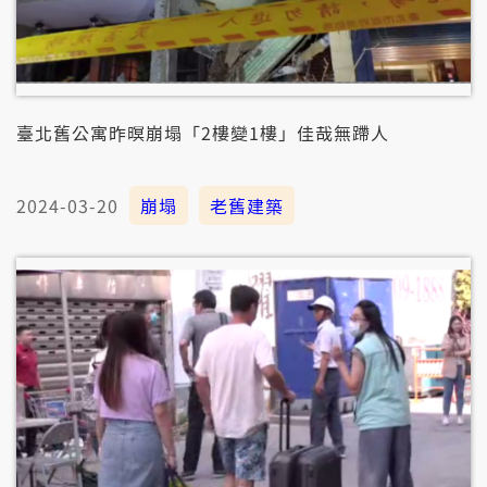
臺北舊公寓昨暝崩塌「2樓變1樓」佳哉無蹛人
2024-03-20
崩塌
老舊建築