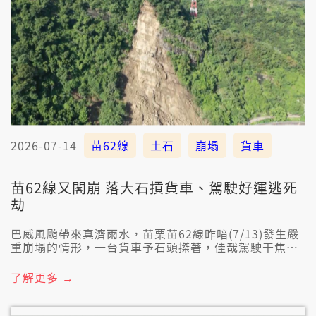
2026-07-14
苗62線
土石
崩塌
貨車
苗62線又閣崩 落大石摃貨車、駕駛好運逃死
劫
巴威風颱帶來真濟雨水，苗栗苗62線昨暗(7/13)發生嚴
重崩塌的情形，一台貨車予石頭搩著，佳哉駕駛干焦輕
傷。縣長鍾東錦表示，苗栗縣的災害準備金已經用甲貼
底矣，希望行政院會當撥經費救災。
了解更多 →