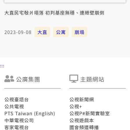
大直民宅敧爿塌落 初判基座無穩、連紲壁崩倒
2023-09-08
大直
公寓
崩塌
:::
公廣集團
主題網站
公視臺語台
公視新聞網
公共電視
公視+
PTS Taiwan (English)
公視P#新聞實驗室
中華電視公司
公視遊戲本
客家電視台
國會頻道轉播