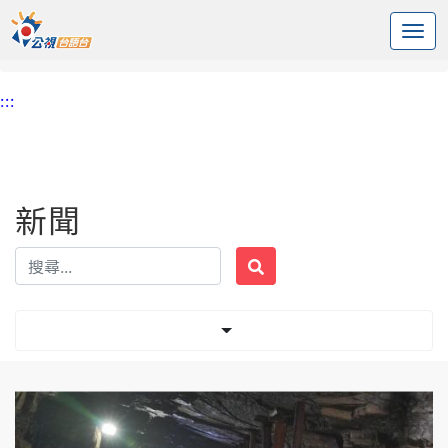
:::
中央內容區塊
頭頁
新聞
標籤 猴硐礦工文史館
:::
新聞