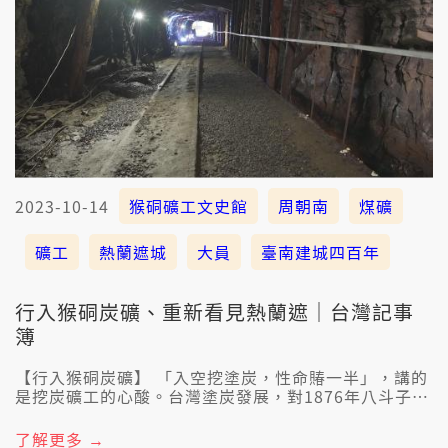
2023-10-14
猴硐礦工文史館
周朝南
煤礦
礦工
熱蘭遮城
大員
臺南建城四百年
行入猴硐炭礦、重新看見熱蘭遮｜台灣記事
簿
【行入猴硐炭礦】 「入空挖塗炭，性命賰一半」，講的
是挖炭礦工的心酸。台灣塗炭發展，對1876年八斗子塗
礦算起，到2001年上尾一个礦坑關起來，行過125年。
捌創造輝煌「烏金歲月」的幕後功臣，是冒著性命危險
了解更多 →