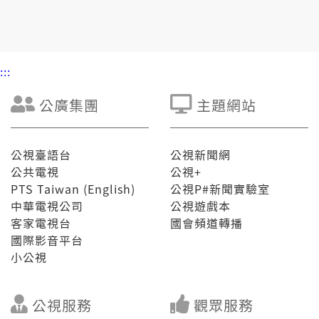
入坑的礦工。一陣老礦工用家己的退休金，做伙共瑞三
本礦邊仔的礦業遺址租落來，整建做「猴硐礦工文史
館」。 in欲共這段打造臺灣能源產業的烏金故事，完整
保存落來。 &nbsp; 【重新看見熱蘭遮】 「咱台灣行
入世界舞台的第一大步，是對這步開始的。」 1624
:::
年，荷蘭東印度公司VOC佇台南安平，當時的「大
員」，建立貿易據點「熱蘭遮城」。了後瓷仔、芳料、
紡織品佮大量白銀，佇遮轉口交易。台灣成做VOC亞洲
公廣集團
主題網站
貿易佮航運的轉運站。 嘛予大員成做台灣上早有都市規
劃的城鎮。時代變遷，主權轉變，熱蘭遮城經歷荷治、
明鄭、清代、日治到二戰後，400年來，見證這塊土地
累積的歷史過往。 &nbsp; 10/15 暗時 7:30 綴台灣記
公視臺語台
公視新聞網
事簿行入猴硐炭礦，入空挖塗炭。才閣來看台灣第一个
公共電視
公視+
大員市鎮。
PTS Taiwan (English)
公視P#新聞實驗室
中華電視公司
公視遊戲本
客家電視台
國會頻道轉播
國際影音平台
小公視
公視服務
觀眾服務