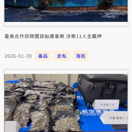
臺美合作掠跨國貨船運毒案 涉案11人全羈押
2026-01-30
毒品
走私
海巡