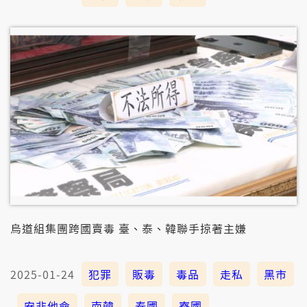
烏道組集團跨國賣毒 臺、泰、韓聯手掠著主嫌
2025-01-24
犯罪
販毒
毒品
走私
黑市
安非他命
南韓
泰國
寮國