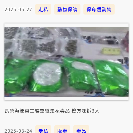
2025-05-27
走私
動物保護
保育類動物
長榮海運員工軁空縫走私毒品 檢方起訴3人
2025-03-24
走私
販毒
毒品