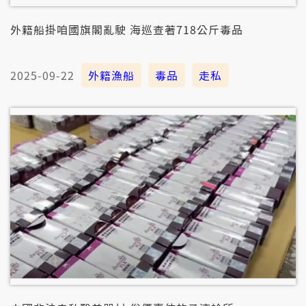
外籍船掛咱國旗閣亂駛 海巡查著718公斤毒品
2025-09-22
外籍漁船
毒品
走私