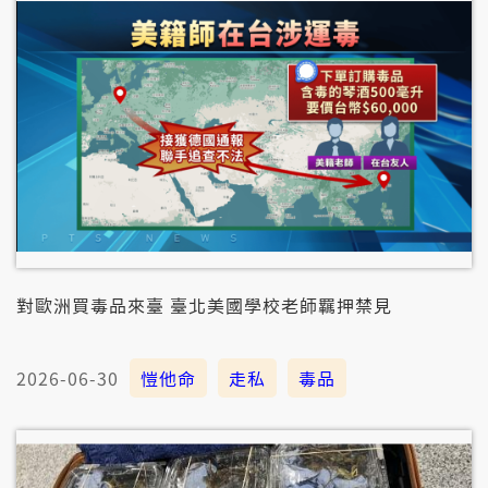
對歐洲買毒品來臺 臺北美國學校老師羈押禁見
2026-06-30
愷他命
走私
毒品