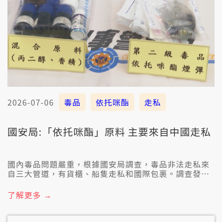
2026-07-06
毒品
依托咪酯
走私
國安局:「依托咪酯」原料 主要來自中國走私
國內毒品問題嚴重，根據國安局調查，毒品非法走私來
自三大管道，有貨櫃、船隻走私和國際包裹。調查發現
一級毒品「依托咪酯」的原料「依托咪酯酸」，主要是
對中國走私來的，才閣咧台灣製造，調查局有想欲和中
了解更多 →
國情資交換，毋過對方煞無啥愛回應。