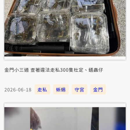
金門小三通 查著違法走私300隻杜定、蟮蟲仔
2026-06-18
走私
蜥蜴
守宮
金門