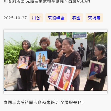
川普到馬國 見證泰柬簽和平協議、出席ASEAN
2025-10-27
川普
東協峰會
泰國
柬埔寨
泰國王太后詩麗吉食93歲過身 全國服喪1年