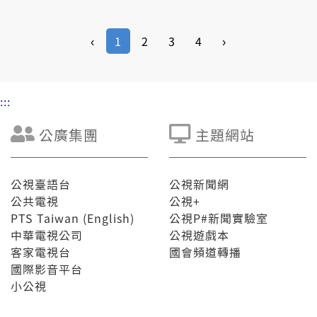
‹
1
2
3
4
›
:::
公廣集團
主題網站
公視臺語台
公視新聞網
公共電視
公視+
PTS Taiwan (English)
公視P#新聞實驗室
中華電視公司
公視遊戲本
客家電視台
國會頻道轉播
國際影音平台
小公視