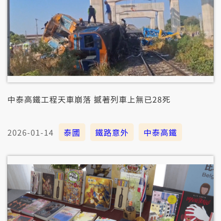
中泰高鐵工程天車崩落 撼著列車上無已28死
2026-01-14
泰國
鐵路意外
中泰高鐵