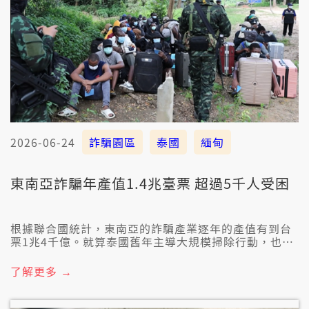
2026-06-24
詐騙園區
泰國
緬甸
東南亞詐騙年產值1.4兆臺票 超過5千人受困
根據聯合國統計，東南亞的詐騙產業逐年的產值有到台
票1兆4千億。就算泰國舊年主導大規模掃除行動，也已
經救出大約5千人，猶毋過根據人權團體的統計，目前閣
有大約5千3百人受困佇咧詐騙園區。
了解更多 →