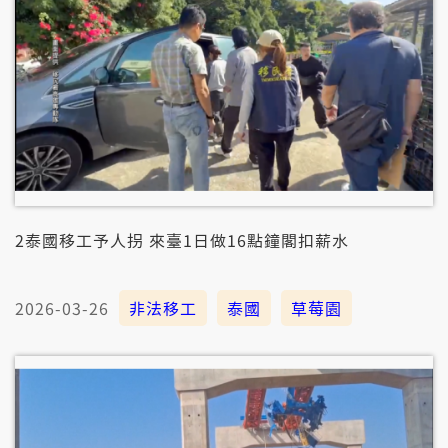
2泰國移工予人拐 來臺1日做16點鐘閣扣薪水
2026-03-26
非法移工
泰國
草莓園