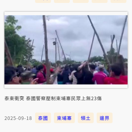
泰柬衝突 泰國警察壓制柬埔寨民眾上無23傷
2025-09-18
泰國
柬埔寨
領土
邊界