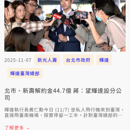
2025-11-07
新光人壽
台北市政府
輝達
輝達臺灣總部
北市、新壽解約金44.7億 蔣：望輝達設分公
司
輝達執行長黃仁勳今日 (11/7) 坐私人飛行機來到臺灣，
直接飛臺南機場，按算停留一工半。針對臺灣總部的地
點，黃仁勳表示，土地的問題會當順利解決，佇臺北起
一棟誠媠的建築物。抑若臺北市長蔣萬安是呼籲輝達，
了解更多 →