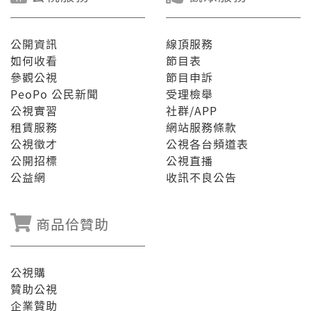
公開資訊
線頂服務
如何收看
節目表
參觀公視
節目申訴
PeoPo 公民新聞
受理檢舉
公視實習
社群/APP
租賃服務
網站服務條款
公視徵才
公視各台頻道表
公開招標
公視直播
公益網
收訊不良公告
商品佮贊助
公視購
贊助公視
企業贊助